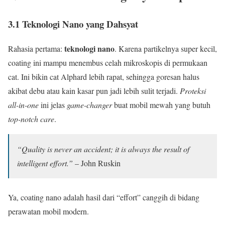
3.1 Teknologi Nano yang Dahsyat
teknologi nano
Rahasia pertama:
. Karena partikelnya super kecil,
coating ini mampu menembus celah mikroskopis di permukaan
cat. Ini bikin cat Alphard lebih rapat, sehingga goresan halus
akibat debu atau kain kasar pun jadi lebih sulit terjadi.
Proteksi
all-in-one
ini jelas
game-changer
buat mobil mewah yang butuh
top-notch care
.
“Quality is never an accident; it is always the result of
intelligent effort.”
– John Ruskin
Ya, coating nano adalah hasil dari “effort” canggih di bidang
perawatan mobil modern.