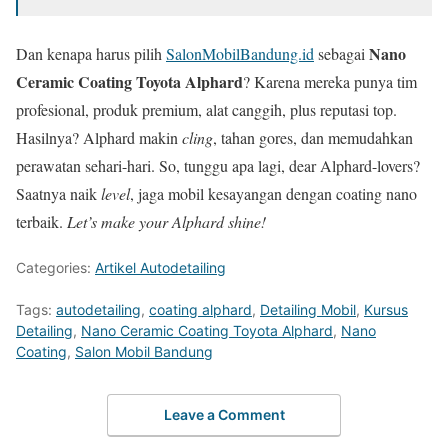
Nano
Dan kenapa harus pilih
SalonMobilBandung.id
sebagai
Ceramic Coating Toyota Alphard
? Karena mereka punya tim
profesional, produk premium, alat canggih, plus reputasi top.
Hasilnya? Alphard makin
cling
, tahan gores, dan memudahkan
perawatan sehari-hari. So, tunggu apa lagi, dear Alphard-lovers?
Saatnya naik
level
, jaga mobil kesayangan dengan coating nano
terbaik.
Let’s make your Alphard shine!
Categories:
Artikel Autodetailing
Tags:
autodetailing
,
coating alphard
,
Detailing Mobil
,
Kursus
Detailing
,
Nano Ceramic Coating Toyota Alphard
,
Nano
Coating
,
Salon Mobil Bandung
Leave a Comment