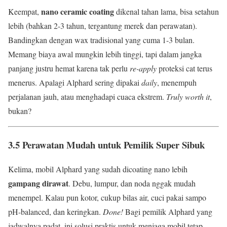
nano ceramic coating
Keempat,
dikenal tahan lama, bisa setahun
lebih (bahkan 2-3 tahun, tergantung merek dan perawatan).
Bandingkan dengan wax tradisional yang cuma 1-3 bulan.
Memang biaya awal mungkin lebih tinggi, tapi dalam jangka
panjang justru hemat karena tak perlu
re-apply
proteksi cat terus
menerus. Apalagi Alphard sering dipakai
daily
, menempuh
perjalanan jauh, atau menghadapi cuaca ekstrem.
Truly worth it
,
bukan?
3.5 Perawatan Mudah untuk Pemilik Super Sibuk
Kelima, mobil Alphard yang sudah dicoating nano lebih
gampang dirawat
. Debu, lumpur, dan noda nggak mudah
menempel. Kalau pun kotor, cukup bilas air, cuci pakai sampo
pH-balanced, dan keringkan.
Done!
Bagi pemilik Alphard yang
jadwalnya padat, ini solusi praktis untuk menjaga mobil tetap