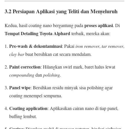
3.2 Persiapan Aplikasi yang Teliti dan Menyeluruh
proses aplikasi
Kedua, hasil coating nano bergantung pada
. Di
Tempat Detailing Toyota Alphard
terbaik, mereka akan:
Pre-wash & dekontaminasi
: Pakai
iron remover
,
tar remover
,
clay bar
buat bersihkan cat secara mendalam.
Paint correction
: Hilangkan swirl mark, baret halus lewat
compounding
dan
polishing
.
Panel wipe
: Bersihkan residu minyak sisa polishing agar
coating menempel sempurna.
Coating application
: Aplikasikan cairan nano di tiap panel,
buffing lembut.
Curing
: Diamkan mobil di ruangan tertutup, hindari air/hujan