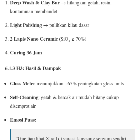
Deep Wash & Clay Bar
→ hilangkan getah, resin,
kontaminan membandel
Light Polishing
→ pulihkan kilau dasar
2 Lapis Nano Ceramic
(SiO₂ ≥ 70%)
Curing 36 Jam
6.1.3 H3: Hasil & Dampak
Gloss Meter
menunjukkan +65% peningkatan gloss units.
Self-Cleaning
: getah & bercak air mudah hilang cukup
disemprot air.
Emosi Puas:
“Gue tiap lihat Xtrail di garasi, langsung senyum sendiri