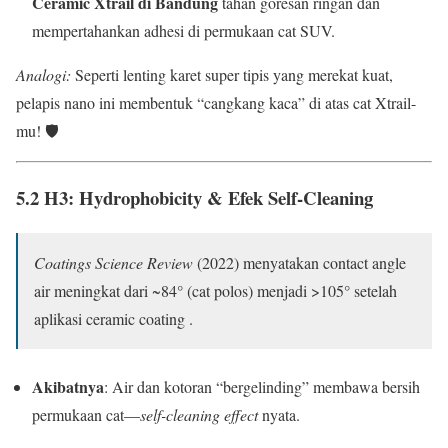
Ceramic Xtrail di Bandung
tahan goresan ringan dan
mempertahankan adhesi di permukaan cat SUV.
Analogi:
Seperti lenting karet super tipis yang merekat kuat,
pelapis nano ini membentuk “cangkang kaca” di atas cat Xtrail-
mu! 🛡️
5.2 H3: Hydrophobicity & Efek Self-Cleaning
Coatings Science Review
(2022) menyatakan contact angle
air meningkat dari ~84° (cat polos) menjadi >105° setelah
aplikasi ceramic coating .
Akibatnya
: Air dan kotoran “bergelinding” membawa bersih
permukaan cat—
self-cleaning effect
nyata.