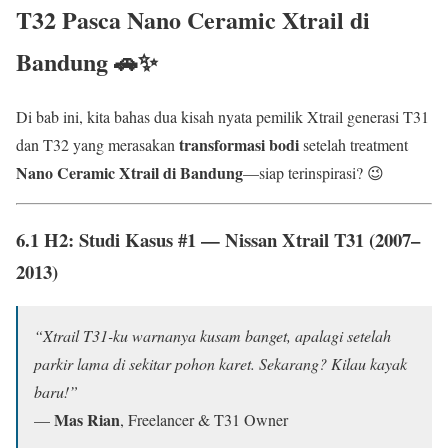
T32
Pasca
Nano Ceramic Xtrail di
Bandung
🚗✨
Di bab ini, kita bahas dua kisah nyata pemilik Xtrail generasi T31
transformasi bodi
dan T32 yang merasakan
setelah treatment
Nano Ceramic Xtrail di Bandung
—siap terinspirasi? 😉
6.1 H2: Studi Kasus #1 —
Nissan Xtrail T31 (2007–
2013)
“Xtrail T31-ku warnanya kusam banget, apalagi setelah
parkir lama di sekitar pohon karet. Sekarang? Kilau kayak
baru!”
Mas Rian
—
, Freelancer & T31 Owner