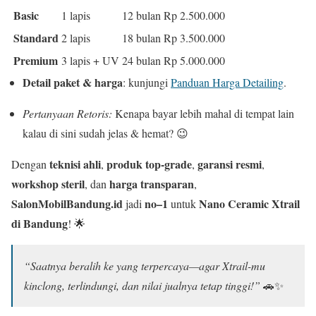
Basic
1 lapis
12 bulan
Rp 2.500.000
Standard
2 lapis
18 bulan
Rp 3.500.000
Premium
3 lapis + UV
24 bulan
Rp 5.000.000
Detail paket & harga
: kunjungi
Panduan Harga Detailing
.
Pertanyaan Retoris:
Kenapa bayar lebih mahal di tempat lain
kalau di sini sudah jelas & hemat? 😉
teknisi ahli
produk top-grade
garansi resmi
Dengan
,
,
,
workshop steril
harga transparan
, dan
,
SalonMobilBandung.id
no–1
Nano Ceramic Xtrail
jadi
untuk
di Bandung
! 🌟
“Saatnya beralih ke yang terpercaya—agar Xtrail-mu
kinclong, terlindungi, dan nilai jualnya tetap tinggi!”
🚗✨