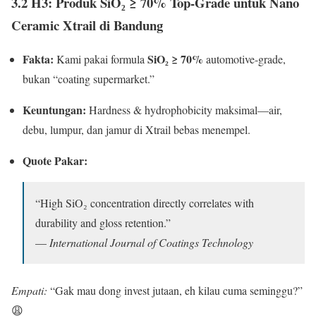
3.2 H3: Produk SiO₂ ≥ 70% Top-Grade untuk
Nano
Ceramic Xtrail di Bandung
Fakta:
SiO₂ ≥ 70%
Kami pakai formula
automotive-grade,
bukan “coating supermarket.”
Keuntungan:
Hardness & hydrophobicity maksimal—air,
debu, lumpur, dan jamur di Xtrail bebas menempel.
Quote Pakar:
“High SiO₂ concentration directly correlates with
durability and gloss retention.”
—
International Journal of Coatings Technology
Empati:
“Gak mau dong invest jutaan, eh kilau cuma seminggu?”
😩