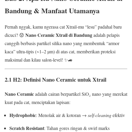
Bandung
& Manfaat Utamanya
Pernah nggak, kamu ngerasa cat Xtrail-mu “lesu” padahal baru
Nano Ceramic Xtrail di Bandung
dicuci? 😟
adalah pelapis
canggih berbasis partikel silika nano yang membentuk “armor
kaca” ultra-tipis (~1–2 µm) di atas cat, memberikan proteksi
maksimal dan kilau salon-level! ✨🚙
2.1 H2: Definisi Nano Ceramic untuk Xtrail
Nano Ceramic
adalah cairan berpartikel SiO₂ nano yang merekat
kuat pada cat, menciptakan lapisan:
Hydrophobic
: Menolak air & kotoran →
self-cleaning
efektiv
Scratch Resistant
: Tahan gores ringan & swirl marks