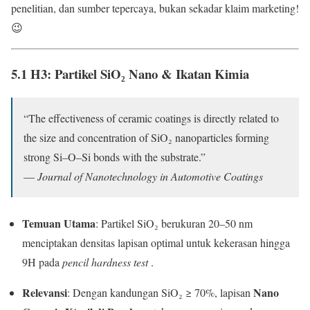
penelitian, dan sumber tepercaya, bukan sekadar klaim marketing!
😉
5.1 H3: Partikel SiO₂ Nano & Ikatan Kimia
“The effectiveness of ceramic coatings is directly related to
the size and concentration of SiO₂ nanoparticles forming
strong Si–O–Si bonds with the substrate.”
—
Journal of Nanotechnology in Automotive Coatings
Temuan Utama
: Partikel SiO₂ berukuran 20–50 nm
menciptakan densitas lapisan optimal untuk kekerasan hingga
9H pada
pencil hardness test
.
Relevansi
Nano
: Dengan kandungan SiO₂ ≥ 70%, lapisan