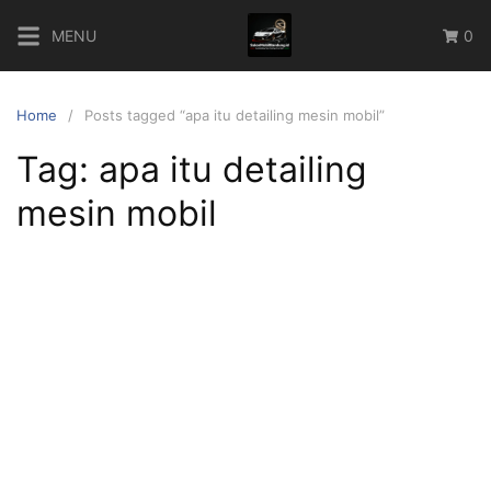
Skip
MENU
0
to
content
Home
Posts tagged “apa itu detailing mesin mobil”
Tag:
apa itu detailing
mesin mobil