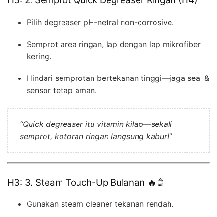
H3: 2. Semprot Quick Degreaser Ringan (H4)
Pilih degreaser pH-netral non-corrosive.
Semprot area ringan, lap dengan lap mikrofiber
kering.
Hindari semprotan bertekanan tinggi—jaga seal &
sensor tetap aman.
“Quick degreaser itu vitamin kilap—sekali
semprot, kotoran ringan langsung kabur!”
H3: 3. Steam Touch-Up Bulanan 🔥🚿
Gunakan steam cleaner tekanan rendah.