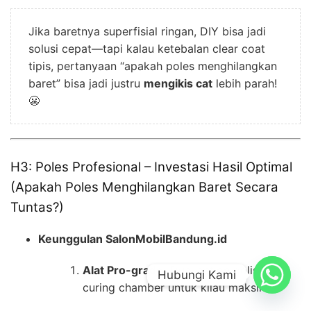
Jika baretnya superfisial ringan, DIY bisa jadi
solusi cepat—tapi kalau ketebalan clear coat
tipis, pertanyaan “apakah poles menghilangkan
baret” bisa jadi justru
mengikis cat
lebih parah!
😬
H3: Poles Profesional – Investasi Hasil Optimal
(Apakah Poles Menghilangkan Baret Secara
Tuntas?)
Keunggulan SalonMobilBandung.id
Alat Pro-grade:
Dual action polisher &
Hubungi Kami
curing chamber untuk kilau maksimal.