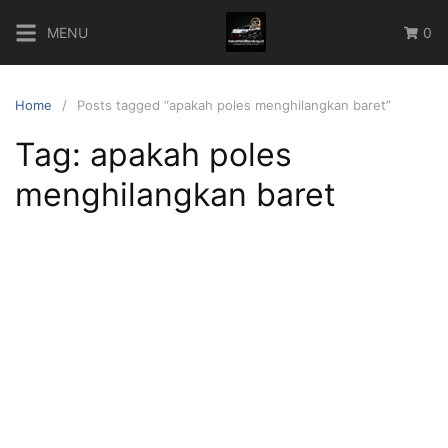
Skip
MENU
0
to
content
Home
Posts tagged “apakah poles menghilangkan baret”
Tag:
apakah poles
menghilangkan baret