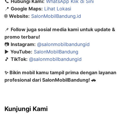
📞
Hubungi Kami:
WhatsApp Klik di Sini
📍
Google Maps:
Lihat Lokasi
🌐
Website:
SalonMobilBandung.id
📌
Follow juga sosial media kami untuk update &
promo terbaru!
📷
Instagram:
@salonmobilbandungid
▶️
YouTube:
SalonMobilBandung
🎵
TikTok:
@salonmobilbandungid
✨ Bikin mobil kamu tampil prima dengan layanan
profesional dari SalonMobilBandung! 🚗
Kunjungi Kami