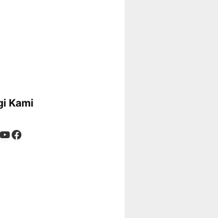
i Kami
App
tagram
kTok
YouTube
Facebook