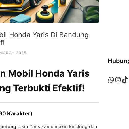
bil Honda Yaris Di Bandung
f!
 MARCH 2025
Hubung
on Mobil Honda Yaris
Whats
Ins
Ti
g Terbukti Efektif!
60 Karakter)
Bandung
bikin Yaris kamu makin kinclong dan