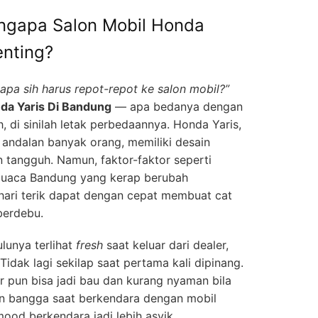
ngapa Salon Mobil Honda
enting?
apa sih harus repot-repot ke salon mobil?”
da Yaris Di Bandung
— apa bedanya dengan
, di sinilah letak perbedaannya. Honda Yaris,
 andalan banyak orang, memiliki desain
tangguh. Namun, faktor-faktor seperti
i cuaca Bandung yang kerap berubah
hari terik dapat dengan cepat membuat cat
berdebu.
lunya terlihat
fresh
saat keluar dari dealer,
Tidak lagi sekilap saat pertama kali dipinang.
or pun bisa jadi bau dan kurang nyaman bila
an bangga saat berkendara dengan mobil
mood berkendara jadi lebih asyik.