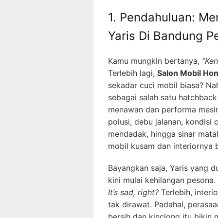
1. Pendahuluan: Me
Yaris Di Bandung P
Kamu mungkin bertanya,
“Ken
Terlebih lagi,
Salon Mobil Hon
sekadar cuci mobil biasa? Nah
sebagai salah satu hatchback
menawan dan performa mesin 
polusi, debu jalanan, kondis
mendadak, hingga sinar mata
mobil kusam dan interiornya 
Bayangkan saja, Yaris yang du
kini mulai kehilangan pesona. 
It’s sad, right?
Terlebih, interi
tak dirawat. Padahal, perasa
bersih dan kinclong itu bikin 