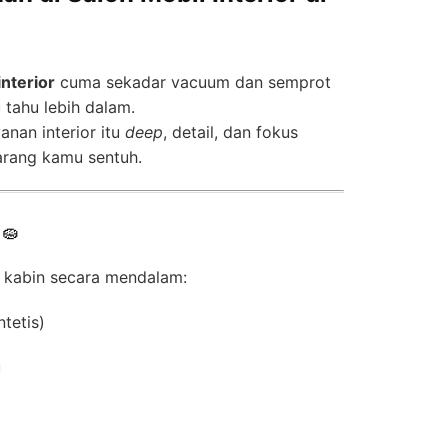
interior
cuma sekadar vacuum dan semprot
tahu lebih dalam.
yanan interior itu
deep
, detail, dan fokus
arang kamu sentuh.
🧽
 kabin secara mendalam:
ntetis)
u