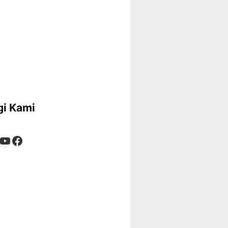
i Kami
App
tagram
kTok
YouTube
Facebook