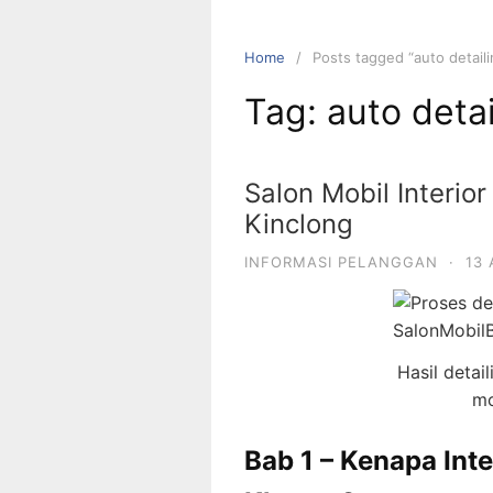
Home
Posts tagged “auto detaili
Tag:
auto detai
Salon Mobil Interior
Kinclong
INFORMASI PELANGGAN
·
13
Hasil detail
mo
Bab 1 – Kenapa Int