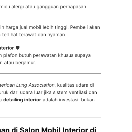
emicu alergi atau gangguan pernapasan.
in harga jual mobil lebih tinggi. Pembeli akan
in terlihat terawat dan nyaman.
nterior
🛡️
an plafon butuh perawatan khusus supaya
, atau berjamur.
erican Lung Association
, kualitas udara di
uk dari udara luar jika sistem ventilasi dan
ya
detailing interior
adalah investasi, bukan
an di Salon Mobil Interior di