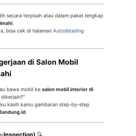
ilih secara terpisah atau dalam paket lengkap
Cimahi
.
ya, bisa cek di halaman
Autodetailing
gerjaan di Salon Mobil
mahi
lau bawa mobil ke
salon mobil interior di
 dikerjain?”
 aku kasih kamu gambaran step-by-step
Bandung.id
.
e-Inspection)
🔍