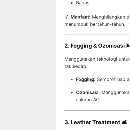
Bagasi
💡
Manfaat:
Menghilangkan d
menumpuk bertahun-tahun.
2. Fogging & Ozonisasi
🌬
Menggunakan teknologi untu
tak sedap.
Fogging:
Semprot uap an
Ozonisasi:
Menggunakan 
saluran AC.
3. Leather Treatment
🛋️