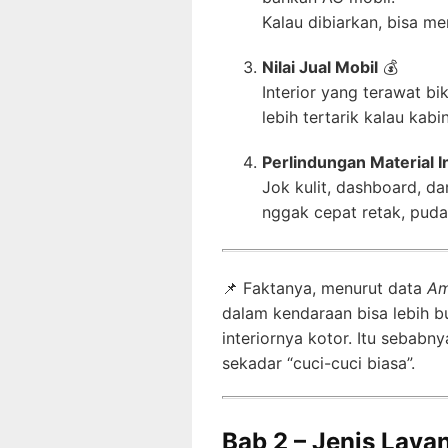
Kalau dibiarkan, bisa m
Nilai Jual Mobil
💰
Interior yang terawat bik
lebih tertarik kalau kab
Perlindungan Material I
Jok kulit, dashboard, d
nggak cepat retak, pudar
📌 Faktanya, menurut data
Am
dalam kendaraan bisa lebih bur
interiornya kotor. Itu sebabn
sekadar “cuci-cuci biasa”.
Bab 2 – Jenis Layan