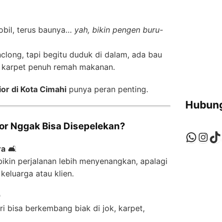
bil, terus baunya…
yah, bikin pengen buru-
nclong, tapi begitu duduk di dalam, ada bau
au karpet penuh remah makanan.
ior di Kota Cimahi
punya peran penting.
Hubung
or Nggak Bisa Disepelekan?
Whats
Ins
Ti
ra
🛋️
bikin perjalanan lebih menyenangkan, apalagi
keluarga atau klien.

i bisa berkembang biak di jok, karpet,