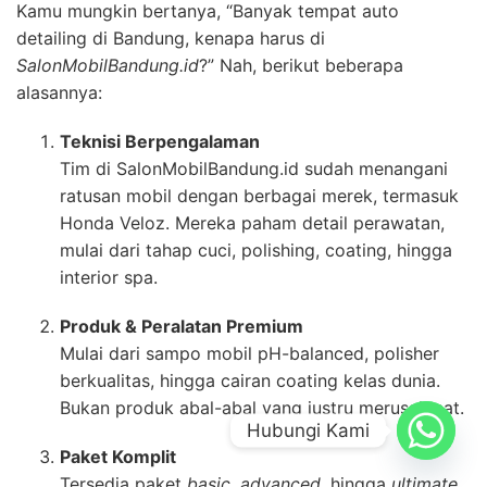
Kamu mungkin bertanya, “Banyak tempat auto
detailing di Bandung, kenapa harus di
SalonMobilBandung.id
?” Nah, berikut beberapa
alasannya:
Teknisi Berpengalaman
Tim di SalonMobilBandung.id sudah menangani
ratusan mobil dengan berbagai merek, termasuk
Honda Veloz. Mereka paham detail perawatan,
mulai dari tahap cuci, polishing, coating, hingga
interior spa.
Produk & Peralatan Premium
Mulai dari sampo mobil pH-balanced, polisher
berkualitas, hingga cairan coating kelas dunia.
Bukan produk abal-abal yang justru merusak cat.
Hubungi Kami
Paket Komplit
Tersedia paket
basic
,
advanced
, hingga
ultimate