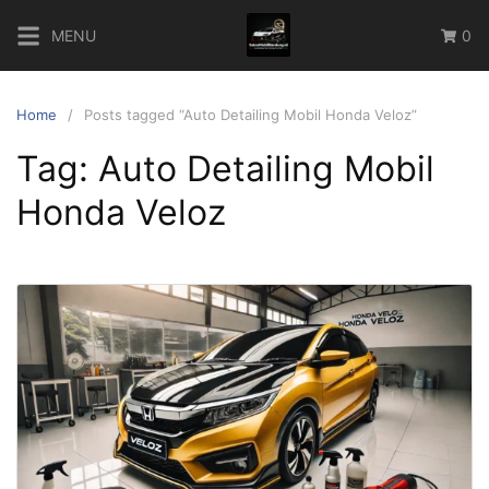
Skip
MENU
0
to
content
Home
Posts tagged “Auto Detailing Mobil Honda Veloz”
Tag:
Auto Detailing Mobil
Honda Veloz