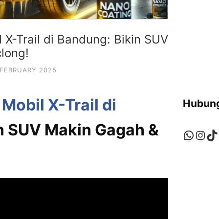
l X-Trail di Bandung: Bikin SUV
long!
 FEBRUARY 2025
Mobil X-Trail di
Hubung
in SUV Makin Gagah &
Whats
Ins
Ti