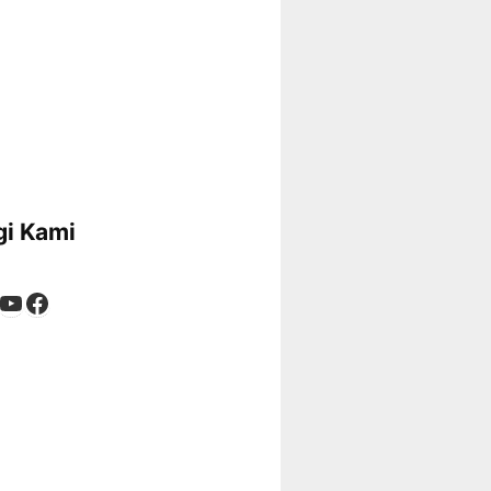
i Kami
App
tagram
kTok
YouTube
Facebook