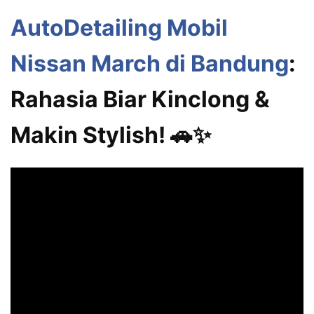
AutoDetailing Mobil
Nissan March di Bandung
:
Rahasia Biar Kinclong &
Makin Stylish! 🚗✨