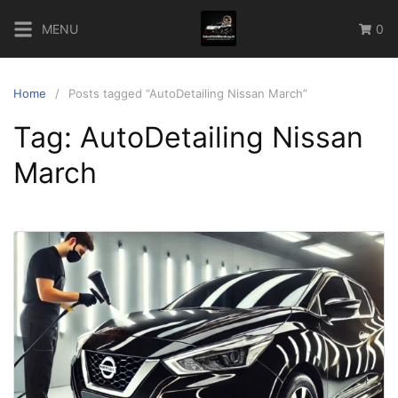
Skip
MENU
0
to
content
Home
Posts tagged “AutoDetailing Nissan March”
Tag:
AutoDetailing Nissan
March