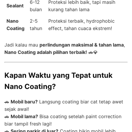
6-12
Proteksi lebih baik, tapi masih
Sealant
bulan
kurang tahan lama
Nano
2-5
Proteksi terbaik, hydrophobic
Coating
tahun
effect, tahan cuaca ekstrem!
Jadi kalau mau
perlindungan maksimal & tahan lama
,
Nano Coating adalah pilihan terbaik!
🚗💎
Kapan Waktu yang Tepat untuk
Nano Coating?
🚗
Mobil baru?
Langsung coating biar cat tetap awet
sejak awal!
🚗
Mobil lama?
Bisa coating setelah paint correction
biar tampil fresh lagi!
🚗
Sering parkir di luar?
Coating bikin mobil lebih