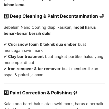
tahan lama.
1️⃣ Deep Cleaning & Paint Decontamination
🛁
Sebelum Nano Coating diaplikasikan,
mobil harus
benar-benar bersih dulu!
✔
Cuci snow foam & teknik dua ember
buat
mencegah swirl mark
✔
Clay bar treatment
buat angkat partikel halus yang
menempel di cat
✔
Iron remover & tar remover
buat membersihkan
aspal & polusi jalanan
2️⃣ Paint Correction & Polishing
🛠
Kalau ada baret halus atau swirl mark, harus diperbaiki