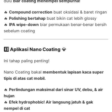
dulu
biar coating menempel sempurna!
🔥
Compound correction
buat oksidasi & baret ringan
🔥
Polishing bertahap
buat bikin cat lebih glossy
🔥
IPA wipe-down
biar permukaan benar-benar bersih
sebelum coating
3️⃣ Aplikasi Nano Coating
💎
Ini tahap paling penting!
Nano Coating bakal
membentuk lapisan kaca super
tipis di atas cat mobil.
🔥
Perlindungan maksimal dari sinar UV, debu, & air
hujan
🔥
Efek hydrophobic! Air langsung jatuh & gak
nempel di cat