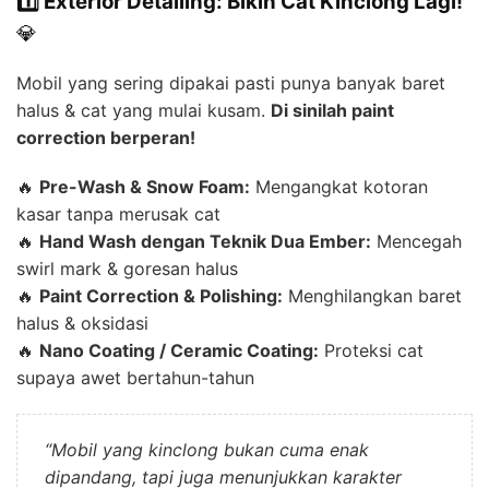
1️⃣ Exterior Detailing: Bikin Cat Kinclong Lagi!
💎
Mobil yang sering dipakai pasti punya banyak baret
halus & cat yang mulai kusam.
Di sinilah paint
correction berperan!
🔥
Pre-Wash & Snow Foam:
Mengangkat kotoran
kasar tanpa merusak cat
🔥
Hand Wash dengan Teknik Dua Ember:
Mencegah
swirl mark & goresan halus
🔥
Paint Correction & Polishing:
Menghilangkan baret
halus & oksidasi
🔥
Nano Coating / Ceramic Coating:
Proteksi cat
supaya awet bertahun-tahun
“Mobil yang kinclong bukan cuma enak
dipandang, tapi juga menunjukkan karakter