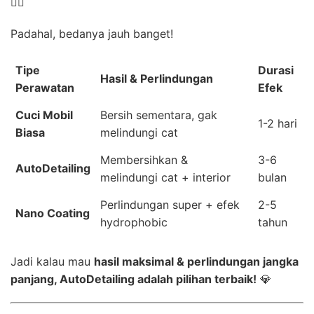
🤦‍♂️
Padahal, bedanya jauh banget!
Tipe
Durasi
Hasil & Perlindungan
Perawatan
Efek
Cuci Mobil
Bersih sementara, gak
1-2 hari
Biasa
melindungi cat
Membersihkan &
3-6
AutoDetailing
melindungi cat + interior
bulan
Perlindungan super + efek
2-5
Nano Coating
hydrophobic
tahun
Jadi kalau mau
hasil maksimal & perlindungan jangka
panjang, AutoDetailing adalah pilihan terbaik!
💎