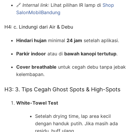
🔗
Internal link
: Lihat pilihan IR lamp di
Shop
SalonMobilBandung
H4: c. Lindungi dari Air & Debu
Hindari hujan
minimal
24 jam
setelah aplikasi.
Parkir indoor
atau di
bawah kanopi tertutup
.
Cover breathable
untuk cegah debu tanpa jebak
kelembapan.
H3: 3. Tips Cegah Ghost Spots & High-Spots
White-Towel Test
Setelah drying time, lap area kecil
dengan handuk putih. Jika masih ada
residu, buff ulang.