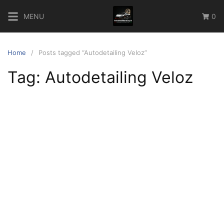
Skip
MENU
0
to
content
Home
Posts tagged “Autodetailing Veloz”
Tag:
Autodetailing Veloz