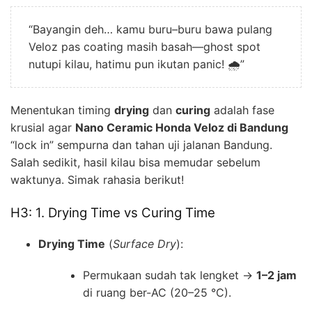
“Bayangin deh… kamu buru–buru bawa pulang
Veloz pas coating masih basah—ghost spot
nutupi kilau, hatimu pun ikutan panic! 🌧️”
Menentukan timing
drying
dan
curing
adalah fase
krusial agar
Nano Ceramic Honda Veloz di Bandung
“lock in” sempurna dan tahan uji jalanan Bandung.
Salah sedikit, hasil kilau bisa memudar sebelum
waktunya. Simak rahasia berikut!
H3: 1. Drying Time vs Curing Time
Drying Time
(
Surface Dry
):
Permukaan sudah tak lengket →
1–2 jam
di ruang ber-AC (20–25 °C).