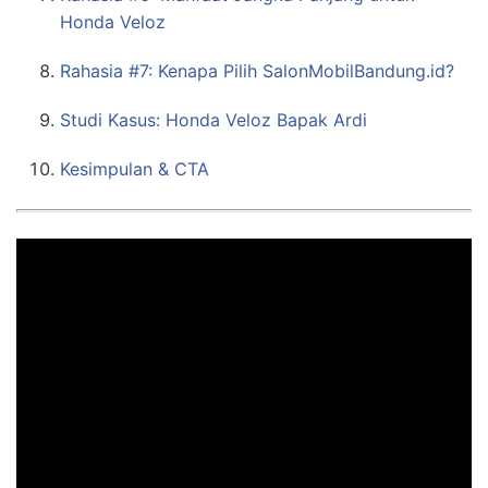
Honda Veloz
Rahasia #7: Kenapa Pilih SalonMobilBandung.id?
Studi Kasus: Honda Veloz Bapak Ardi
Kesimpulan & CTA