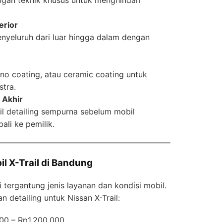
ngan teknik khusus untuk menghindari
erior
nyeluruh dari luar hingga dalam dengan
ano coating, atau ceramic coating untuk
stra.
 Akhir
l detailing sempurna sebelum mobil
ali ke pemilik.
l X-Trail di Bandung
i tergantung jenis layanan dan kondisi mobil.
n detailing untuk Nissan X-Trail:
0 – Rp1.200.000