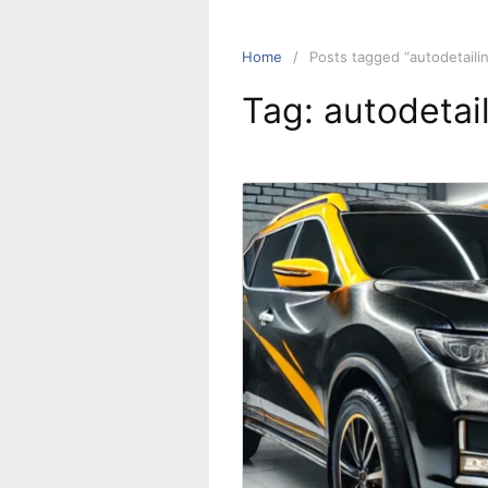
Home
Posts tagged “autodetailin
Tag:
autodetail