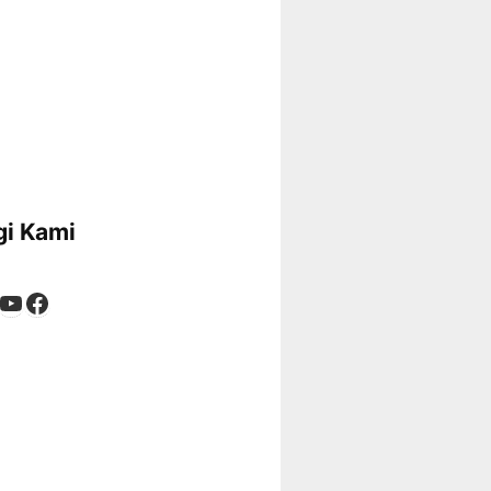
i Kami
App
tagram
kTok
YouTube
Facebook