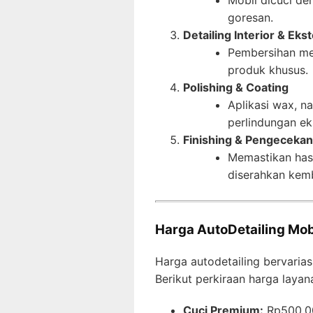
Mobil dicuci de
goresan.
Detailing Interior & Ekst
Pembersihan me
produk khusus.
Polishing & Coating
Aplikasi wax, n
perlindungan ek
Finishing & Pengecekan
Memastikan hasi
diserahkan kemb
Harga AutoDetailing Mobi
Harga autodetailing bervarias
Berikut perkiraan harga layana
Cuci Premium:
Rp500.00