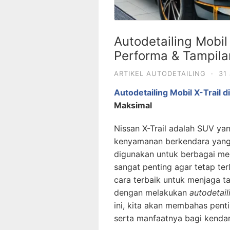
Autodetailing Mobil
Performa & Tampil
ARTIKEL AUTODETAILING
·
31
Autodetailing Mobil X-Trail 
Maksimal
Nissan X-Trail adalah SUV ya
kenyamanan berkendara yang 
digunakan untuk berbagai med
sangat penting agar tetap ter
cara terbaik untuk menjaga t
dengan melakukan
autodetail
ini, kita akan membahas penti
serta manfaatnya bagi kenda