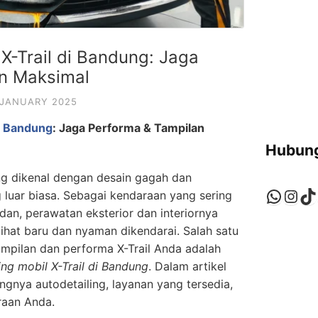
 X-Trail di Bandung: Jaga
an Maksimal
 JANUARY 2025
di Bandung
: Jaga Performa & Tampilan
Hubung
ng dikenal dengan desain gagah dan
Whats
Ins
Ti
luar biasa. Sebagai kendaraan yang sering
an, perawatan eksterior dan interiornya
lihat baru dan nyaman dikendarai. Salah satu
ampilan dan performa X-Trail Anda adalah
ing mobil X-Trail di Bandung
. Dalam artikel
ngnya autodetailing, layanan yang tersedia,
raan Anda.