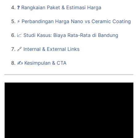
❓ Rangkaian Paket & Estimasi Harga
⚡ Perbandingan Harga Nano vs Ceramic Coating
📈 Studi Kasus: Biaya Rata-Rata di Bandung
🔗 Internal & External Links
✍️ Kesimpulan & CTA