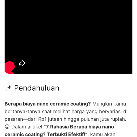
📌 Pendahuluan
Berapa biaya nano ceramic coating?
Mungkin kamu
bertanya-tanya saat melihat harga yang bervariasi di
pasaran—dari Rp1 jutaan hingga puluhan juta rupiah.
😮 Dalam artikel
“7 Rahasia Berapa biaya nano
ceramic coating? Terbukti Efektif!”
, kamu akan