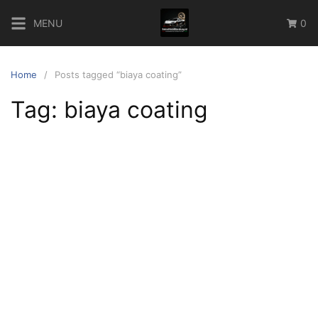
Skip
MENU
0
to
content
Home
Posts tagged “biaya coating”
Tag:
biaya coating