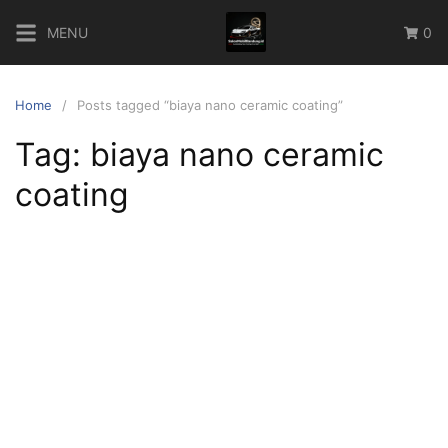
Skip
MENU
0
to
content
Home
Posts tagged “biaya nano ceramic coating”
Tag:
biaya nano ceramic
coating