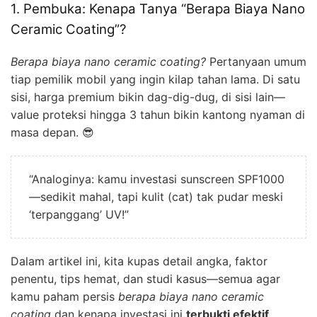
1. Pembuka: Kenapa Tanya “Berapa Biaya Nano
Ceramic Coating”?
Berapa biaya nano ceramic coating?
Pertanyaan umum
tiap pemilik mobil yang ingin kilap tahan lama. Di satu
sisi, harga premium bikin dag-dig-dug, di sisi lain—
value proteksi hingga 3 tahun bikin kantong nyaman di
masa depan. 😎
“Analoginya: kamu investasi sunscreen SPF1000
—sedikit mahal, tapi kulit (cat) tak pudar meski
‘terpanggang’ UV!”
Dalam artikel ini, kita kupas detail angka, faktor
penentu, tips hemat, dan studi kasus—semua agar
kamu paham persis
berapa biaya nano ceramic
coating
dan kenapa investasi ini
terbukti efektif
.