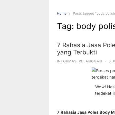
Home
Posts tagged “body polish
Tag:
body poli
7 Rahasia Jasa Pol
yang Terbukti
INFORMASI PELANGGAN
·
8 
Wow! Hasi
terdekat i
7 Rahasia Jasa Poles Body Mo