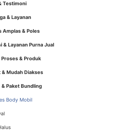
& Testimoni
ga & Layanan
s Amplas & Poles
i & Layanan Purna Jual
l Proses & Produk
t & Mudah Diakses
 & Paket Bundling
les Body Mobil
al
Halus