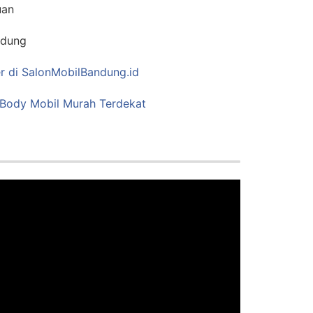
uan
ndung
er di SalonMobilBandung.id
 Body Mobil Murah Terdekat