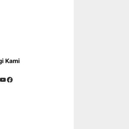
i Kami
App
tagram
kTok
YouTube
Facebook