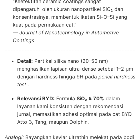
“Keefektifan ceramic coatings sangat
dipengaruhi oleh ukuran nanopartikel SiO₂ dan
konsentrasinya, membentuk ikatan Si–O–Si yang
kuat pada permukaan cat.”
—
Journal of Nanotechnology in Automotive
Coatings
Detail:
Partikel silika nano (20–50 nm)
menghasilkan lapisan ultra-dense setebal 1–2 µm
dengan hardness hingga 9H pada
pencil hardness
test
.
Relevansi BYD:
Formula
SiO₂ ≥ 70%
dalam
layanan kami konsisten dengan rekomendasi
jurnal, memastikan adhesi optimal pada cat BYD
Atto 3, Tang, maupun Dolphin.
Analogi:
Bayangkan kevlar ultrathin melekat pada bodi