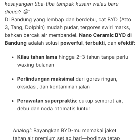
kesayangan tiba-tiba tampak kusam walau baru
dicuci? 😔”
Di Bandung yang lembap dan berdebu, cat BYD (Atto
3, Tang, Dolphin) mudah pudar, tergores swirl marks,
bahkan bercak air membandel.
Nano Ceramic BYD di
Bandung
adalah solusi
powerful
,
terbukti
, dan
efektif
:
Kilau tahan lama
hingga 2–3 tahun tanpa perlu
waxing bulanan
Perlindungan maksimal
dari gores ringan,
oksidasi, dan kontaminan jalan
Perawatan superpraktis
: cukup semprot air,
debu dan noda otomatis luntur
Analogi:
Bayangkan BYD-mu memakai jaket
tahan air premium setiap hari—bodinya tetap