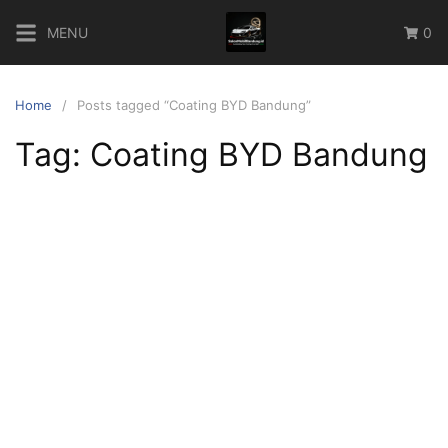
Skip
MENU
0
to
content
Home
Posts tagged “Coating BYD Bandung”
Tag:
Coating BYD Bandung