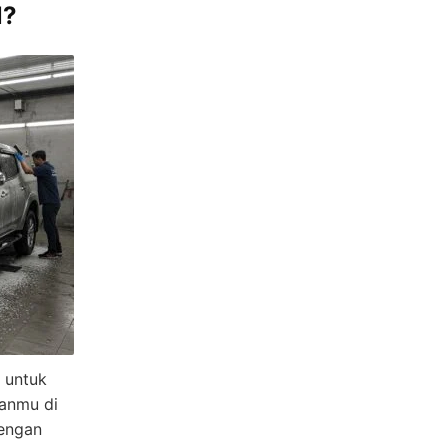
l?
 untuk
ganmu di
engan