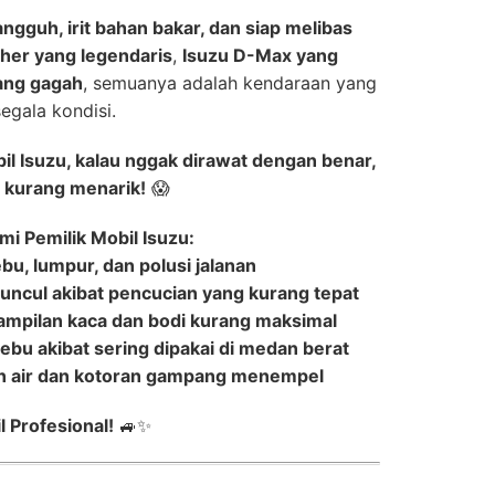
angguh, irit bahan bakar, dan siap melibas
ther yang legendaris
,
Isuzu D-Max yang
ang gagah
, semuanya adalah kendaraan yang
egala kondisi.
l Isuzu, kalau nggak dirawat dengan benar,
n kurang menarik!
😱
mi Pemilik Mobil Isuzu:
u, lumpur, dan polusi jalanan
muncul akibat pencucian yang kurang tepat
tampilan kaca dan bodi kurang maksimal
debu akibat sering dipakai di medan berat
ikin air dan kotoran gampang menempel
l Profesional!
🚙✨