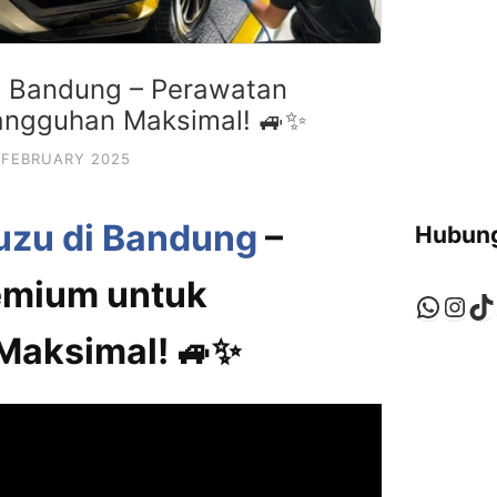
di Bandung – Perawatan
angguhan Maksimal! 🚙✨
 FEBRUARY 2025
suzu di Bandung
–
Hubung
emium untuk
Whats
Ins
Ti
Maksimal! 🚙✨