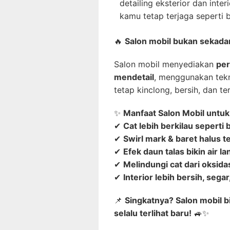
detailing eksterior dan interi
kamu tetap terjaga seperti 
🔥
Salon mobil bukan sekadar
Salon mobil menyediakan
per
mendetail
, menggunakan tek
tetap kinclong, bersih, dan ter
✨
Manfaat Salon Mobil untuk
✔
Cat lebih berkilau seperti
✔
Swirl mark & baret halus 
✔
Efek daun talas bikin air 
✔
Melindungi cat dari oksidas
✔
Interior lebih bersih, sega
📌
Singkatnya? Salon mobil b
selalu terlihat baru!
🚙✨