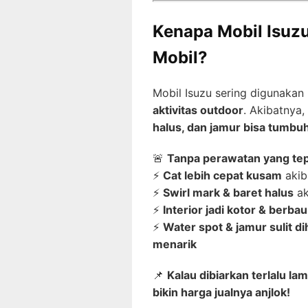
Kenapa Mobil Isuz
Mobil?
Mobil Isuzu sering digunakan
aktivitas outdoor
. Akibatnya,
halus, dan jamur bisa tumbuh
🚨
Tanpa perawatan yang tepa
⚡
Cat lebih cepat kusam
akib
⚡
Swirl mark & baret halus
ak
⚡
Interior jadi kotor & berba
⚡
Water spot & jamur sulit di
menarik
📌
Kalau dibiarkan terlalu l
bikin harga jualnya anjlok!