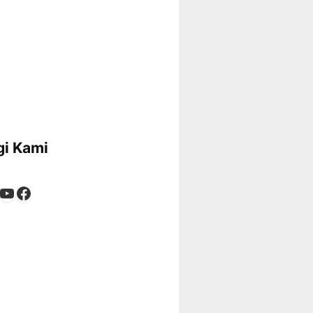
i Kami
App
tagram
kTok
YouTube
Facebook