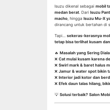
Isuzu dikenal sebagai
mobil t
medan berat
. Dari
Isuzu Pan
macho
, hingga
Isuzu Mu-X y
dirancang untuk bertahan di s
Tapi…
sekeras-kerasnya mobi
tetap bisa terlihat kusam da
🔥
Masalah yang Sering Diala
❌
Cat mulai kusam karena deb
❌
Swirl mark & baret halus 
❌
Jamur & water spot bikin 
❌
Interior jadi kotor dan ber
❌
Efek daun talas hilang, b
💡
Solusi terbaik?
Salon Mobi