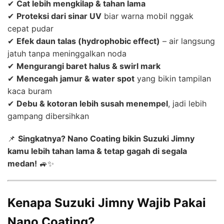
✔
Cat lebih mengkilap & tahan lama
✔
Proteksi dari sinar UV
biar warna mobil nggak
cepat pudar
✔
Efek daun talas (hydrophobic effect)
– air langsung
jatuh tanpa meninggalkan noda
✔
Mengurangi baret halus & swirl mark
✔
Mencegah jamur & water spot
yang bikin tampilan
kaca buram
✔
Debu & kotoran lebih susah menempel
, jadi lebih
gampang dibersihkan
📌
Singkatnya? Nano Coating bikin Suzuki Jimny
kamu lebih tahan lama & tetap gagah di segala
medan!
🚙✨
Kenapa Suzuki Jimny Wajib Pakai
Nano Coating?