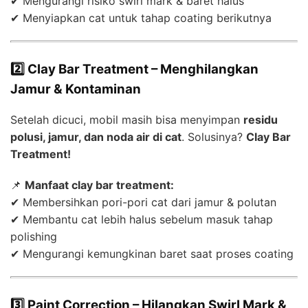
✔ Mengurangi risiko swirl mark & baret halus
✔ Menyiapkan cat untuk tahap coating berikutnya
2️⃣ Clay Bar Treatment – Menghilangkan
Jamur & Kontaminan
Setelah dicuci, mobil masih bisa menyimpan
residu
polusi, jamur, dan noda air di cat
. Solusinya?
Clay Bar
Treatment!
📌
Manfaat clay bar treatment:
✔ Membersihkan pori-pori cat dari jamur & polutan
✔ Membantu cat lebih halus sebelum masuk tahap
polishing
✔ Mengurangi kemungkinan baret saat proses coating
3️⃣ Paint Correction – Hilangkan Swirl Mark &