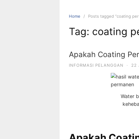
Home
Posts tagged “coating pe
Tag:
coating 
Apakah Coating Per
INFORMASI PELANGGAN
·
22
Water b
keheba
Apakah Coati