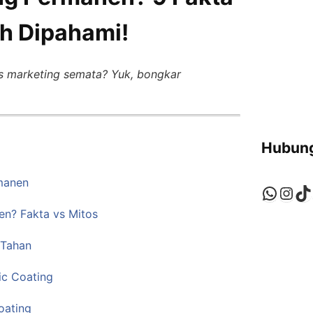
h Dipahami!
s marketing semata? Yuk, bongkar
Hubung
manen
Whats
Ins
Ti
n? Fakta vs Mitos
 Tahan
c Coating
oating