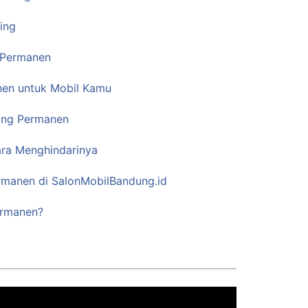
ing
g Permanen
nen untuk Mobil Kamu
ing Permanen
ra Menghindarinya
ermanen di SalonMobilBandung.id
ermanen?