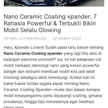
Nano Ceramic Coating xpander: 7
Rahasia Powerful & Terbukti Bikin
Mobil Selalu Glowing
ARTIKEL AUTODETAILING
·
22 MARCH 2025
Halo,
Xpander Lovers
! Sudah pada tahu belum tentang
Nano Ceramic Coating xpander
yang lagi hits abis di
kalangan pencinta otomotif? Iya, ini tuh pelapisan cat
mobil berbasis teknologi nano yang konon
powerful
banget dan
terbukti
membuat mobil kita jadi lebih
kinclong sekaligus lebih terlindungi. Artikel kali ini
bakal kupas tuntas segala aspek tentang Nano
Ceramic Coating Xpander—mulai dari alasan kenapa
mobil kesayanganmu perlu dipasangi coating, gimana
prosesnya, hingga tips merawatnya agar hasilnya
tahan lama.