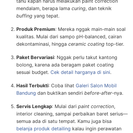
tahu kapan harus melakukan paint correction
mendalam, berapa lama
curing
, dan teknik
buffing
yang tepat.
Produk Premium
: Mereka nggak main-main soal
kualitas. Mulai dari sampo pH-balanced, cairan
dekontaminasi, hingga
ceramic coating
top-tier.
Paket Bervariasi
: Nggak perlu takut kantong
bolong, karena ada beragam paket coating
sesuai budget.
Cek detail harganya di sini
.
Hasil Terbukti
: Coba lihat
Galeri Salon Mobil
Bandung
dan buktikan sendiri
before-after
-nya.
Servis Lengkap
: Mulai dari
paint correction
,
interior cleaning, sampai perbaikan baret serius—
semua ada di satu tempat. Kamu juga bisa
belanja produk detailing
kalau ingin perawatan