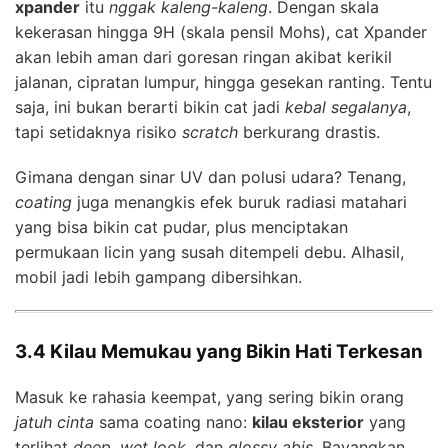
xpander
itu
nggak kaleng-kaleng
. Dengan skala
kekerasan hingga 9H (skala pensil Mohs), cat Xpander
akan lebih aman dari goresan ringan akibat kerikil
jalanan, cipratan lumpur, hingga gesekan ranting. Tentu
saja, ini bukan berarti bikin cat jadi
kebal segalanya
,
tapi setidaknya risiko
scratch
berkurang drastis.
Gimana dengan sinar UV dan polusi udara? Tenang,
coating
juga menangkis efek buruk radiasi matahari
yang bisa bikin cat pudar, plus menciptakan
permukaan licin yang susah ditempeli debu. Alhasil,
mobil jadi lebih gampang dibersihkan.
3.4 Kilau Memukau yang Bikin Hati Terkesan
Masuk ke rahasia keempat, yang sering bikin orang
jatuh cinta
sama coating nano:
kilau eksterior
yang
terlihat
deep
,
wet look
, dan
glossy abis
. Bayangkan,