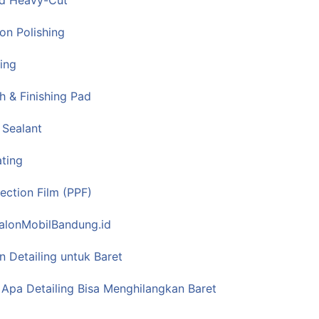
d Heavy-Cut
on Polishing
ing
sh & Finishing Pad
 Sealant
ting
tection Film (PPF)
SalonMobilBandung.id
n Detailing untuk Baret
– Apa Detailing Bisa Menghilangkan Baret