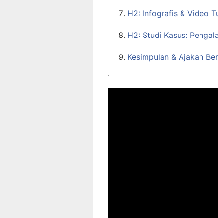
H2: Infografis & Video T
H2: Studi Kasus: Penga
Kesimpulan & Ajakan Ber