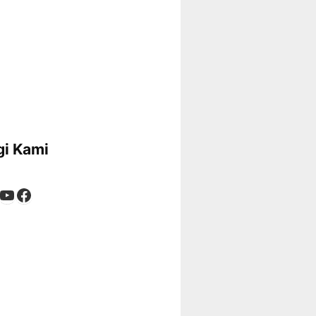
i Kami
App
tagram
kTok
YouTube
Facebook