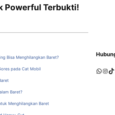
k Powerful Terbukti!
Hubung
ing Bisa Menghilangkan Baret?
ores pada Cat Mobil
Whats
Ins
Ti
Baret
alam Baret?
untuk Menghilangkan Baret