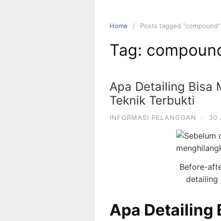
Home
Posts tagged “compound”
Tag:
compoun
Apa Detailing Bisa
Teknik Terbukti
INFORMASI PELANGGAN
·
30
Before-afte
detailing
Apa Detailing