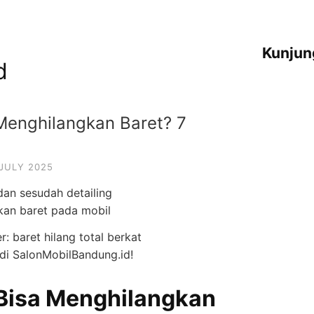
Kunjun
d
 Menghilangkan Baret? 7
 JULY 2025
r: baret hilang total berkat
 di SalonMobilBandung.id!
 Bisa Menghilangkan