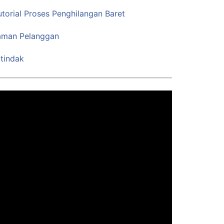
utorial Proses Penghilangan Baret
laman Pelanggan
tindak