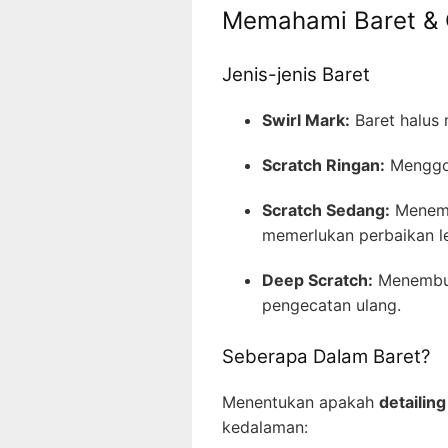
Memahami Baret & 
Jenis-jenis Baret
Swirl Mark:
Baret halus 
Scratch Ringan:
Menggor
Scratch Sedang:
Menemb
memerlukan perbaikan l
Deep Scratch:
Menembus
pengecatan ulang.
Seberapa Dalam Baret?
Menentukan apakah
detailin
kedalaman: