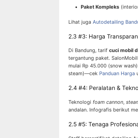
Paket Kompleks
(interi
Lihat juga
Autodetailing Ban
2.3 #3: Harga Transparan
Di Bandung, tarif
cuci mobil 
tergantung paket. SalonMob
mulai Rp 45.000 (snow wash) 
steam)—cek
Panduan Harga
u
2.4 #4: Peralatan & Teknol
Teknologi
foam cannon
,
stea
andalan. Infografis berikut m
2.5 #5: Tenaga Profesiona