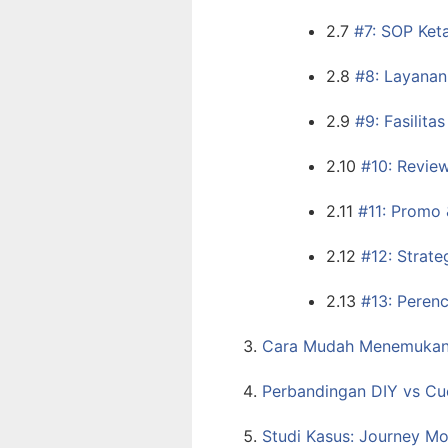
2.7
#7: SOP Ket
2.8
#8: Layanan
2.9
#9: Fasilit
2.10
#10: Revie
2.11
#11: Promo 
2.12
#12: Strate
2.13
#13: Peren
Cara Mudah Menemukan “
Perbandingan DIY vs Cuc
Studi Kasus: Journey Mo