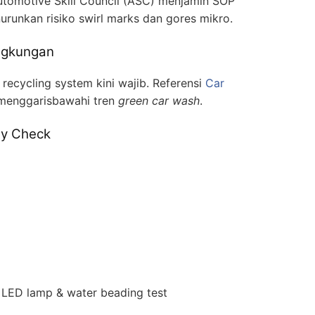
 Automotive Skill Council (ASC) menjamin SOP
nurunkan risiko swirl marks dan gores mikro.
ngkungan
recycling system kini wajib. Referensi
Car
menggarisbawahi tren
green car wash
.
ty Check
LED lamp & water beading test