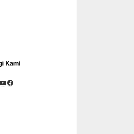
i Kami
App
tagram
kTok
YouTube
Facebook