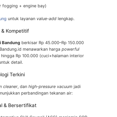
or fogging + engine bay)
dung
untuk layanan
value-add
lengkap.
 & Kompetitif
di Bandung
berkisar Rp 45.000–Rp 150.000
ilBandung.id menawarkan harga
powerful
hingga Rp 100.000 (cuci+halaman interior
ntuk detail.
ogi Terkini
m cleaner
, dan
high-pressure vacuum
jadi
enunjukkan perbandingan tekanan air:
l & Bersertifikat