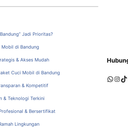
Bandung” Jadi Prioritas?
i Mobil di Bandung
trategis & Akses Mudah
Hubung
 Paket Cuci Mobil di Bandung
Whats
Ins
Ti
ransparan & Kompetitif
n & Teknologi Terkini
rofesional & Bersertifikat
 Ramah Lingkungan