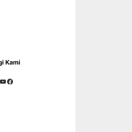
i Kami
App
tagram
kTok
YouTube
Facebook