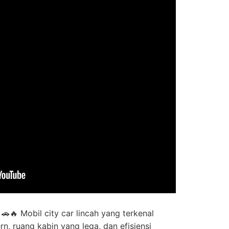
 🚗🔥 Mobil city car lincah yang terkenal
, ruang kabin yang lega, dan efisiensi