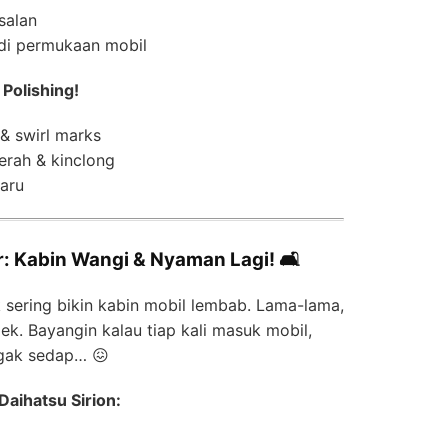
salan
di permukaan mobil
 Polishing!
& swirl marks
erah & kinclong
baru
or: Kabin Wangi & Nyaman Lagi! 🛋️
sering bikin kabin mobil lembab. Lama-lama,
ek. Bayangin kalau tiap kali masuk mobil,
gak sedap… 😖
Daihatsu Sirion: