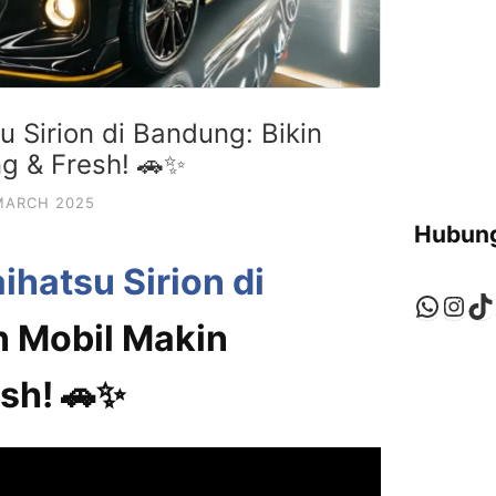
u Sirion di Bandung: Bikin
ng & Fresh! 🚗✨
MARCH 2025
Hubung
ihatsu Sirion di
Whats
Ins
Ti
in Mobil Makin
sh! 🚗✨