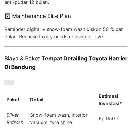
anti-pudar 12 bulan.
7️⃣ Maintenance Elite Plan
Reminder digital + snow-foam wash diskon 50 % per
bulan. Because luxury needs consistent love.
Biaya & Paket
Tempat Detailing Toyota Harrier
Di Bandung
Estimasi
Paket
Detail
Investasi*
Silver
Snow-foam wash, interior
Rp 950 k
Refresh
vacuum, tyre shine