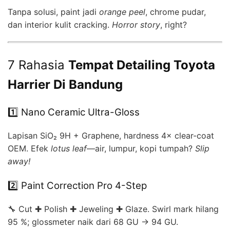
Tanpa solusi, paint jadi
orange peel
, chrome pudar,
dan interior kulit cracking.
Horror story
, right?
7 Rahasia
Tempat Detailing Toyota
Harrier Di Bandung
1️⃣ Nano Ceramic Ultra-Gloss
Lapisan SiO₂ 9H + Graphene, hard­ness 4× clear-coat
OEM. Efek
lotus leaf
—air, lumpur, kopi tumpah?
Slip
away!
2️⃣ Paint Correction Pro 4-Step
🔧 Cut ✚ Polish ✚ Jeweling ✚ Glaze. Swirl mark hilang
95 %; glossmeter naik dari 68 GU → 94 GU.