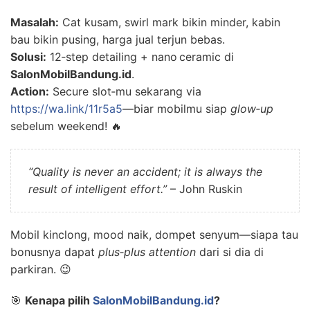
Masalah:
Cat kusam, swirl mark bikin minder, kabin
bau bikin pusing, harga jual terjun bebas.
Solusi:
12‑step detailing + nano ceramic di
SalonMobilBandung.id
.
Action:
Secure slot‑mu sekarang via
https://wa.link/11r5a5
—biar mobilmu siap
glow‑up
sebelum weekend! 🔥
“Quality is never an accident; it is always the
result of intelligent effort.”
– John Ruskin
Mobil kinclong, mood naik, dompet senyum—siapa tau
bonusnya dapat
plus‑plus attention
dari si dia di
parkiran. 😉
🎯
Kenapa pilih
SalonMobilBandung.id
?