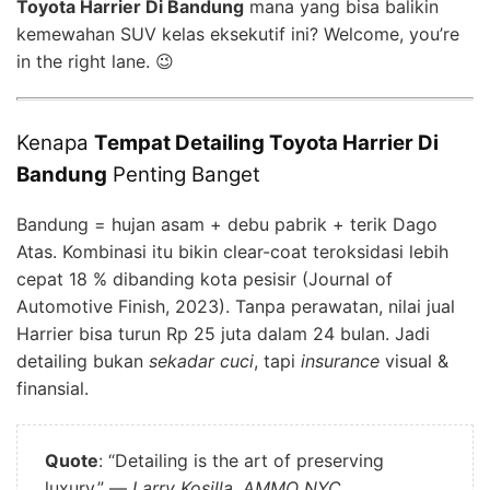
Toyota Harrier Di Bandung
mana yang bisa balikin
kemewahan SUV kelas eksekutif ini? Welcome, you’re
in the right lane. 😉
Kenapa
Tempat Detailing Toyota Harrier Di
Bandung
Penting Banget
Bandung = hujan asam + debu pabrik + terik Dago
Atas. Kombinasi itu bikin clear-coat teroksidasi lebih
cepat 18 % dibanding kota pesisir (Journal of
Automotive Finish, 2023). Tanpa perawatan, nilai jual
Harrier bisa turun Rp 25 juta dalam 24 bulan. Jadi
detailing bukan
sekadar cuci
, tapi
insurance
visual &
finansial.
Quote
: “Detailing is the art of preserving
luxury.” —
Larry Kosilla, AMMO NYC