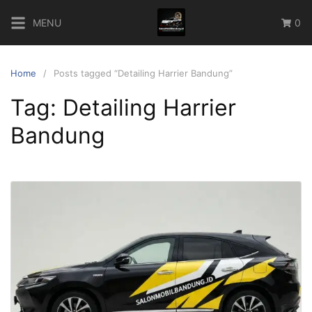
Skip
MENU
0
to
content
Home
Posts tagged “Detailing Harrier Bandung”
Tag:
Detailing Harrier
Bandung