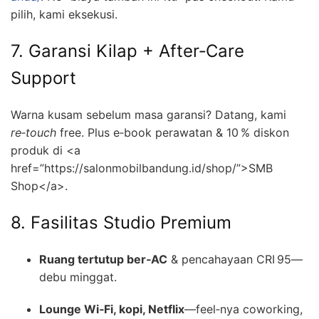
pilih, kami eksekusi.
7. Garansi Kilap + After‑Care
Support
Warna kusam sebelum masa garansi? Datang, kami
re‑touch
free. Plus e‑book perawatan & 10 % diskon
produk di <a
href=”https://salonmobilbandung.id/shop/”>SMB
Shop</a>.
8. Fasilitas Studio Premium
Ruang tertutup ber‑AC
& pencahayaan CRI 95—
debu minggat.
Lounge Wi‑Fi, kopi, Netflix
—feel‑nya coworking,