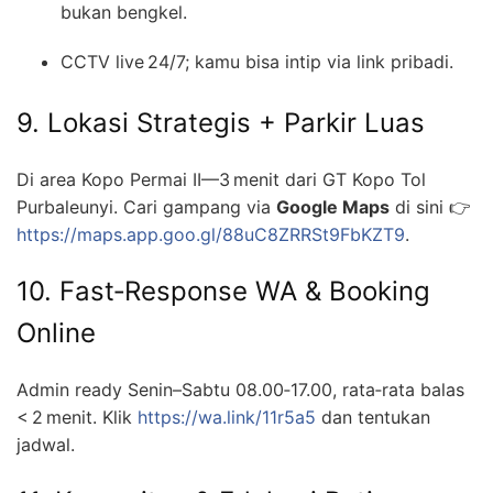
bukan bengkel.
CCTV live 24/7; kamu bisa intip via link pribadi.
9. Lokasi Strategis + Parkir Luas
Di area Kopo Permai II—3 menit dari GT Kopo Tol
Purbaleunyi. Cari gampang via
Google Maps
di sini 👉
https://maps.app.goo.gl/88uC8ZRRSt9FbKZT9
.
10. Fast‑Response WA & Booking
Online
Admin ready Senin–Sabtu 08.00‑17.00, rata‑rata balas
< 2 menit. Klik
https://wa.link/11r5a5
dan tentukan
jadwal.