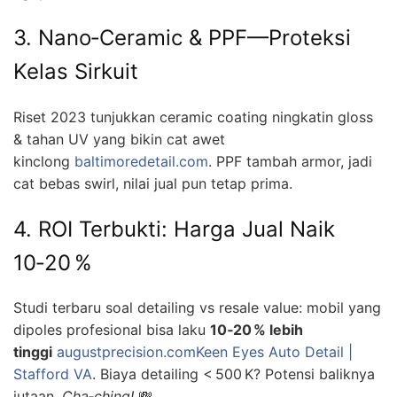
3. Nano‑Ceramic & PPF—Proteksi
Kelas Sirkuit
Riset 2023 tunjukkan ceramic coating ningkatin gloss
& tahan UV yang bikin cat awet
kinclong
baltimoredetail.com
. PPF tambah armor, jadi
cat bebas swirl, nilai jual pun tetap prima.
4. ROI Terbukti: Harga Jual Naik
10‑20 %
Studi terbaru soal detailing vs resale value: mobil yang
dipoles profesional bisa laku
10‑20 % lebih
tinggi
augustprecision.com
Keen Eyes Auto Detail |
Stafford VA
. Biaya detailing < 500 K? Potensi baliknya
jutaan.
Cha‑ching!
💸