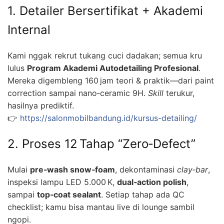
1. Detailer Bersertifikat + Akademi
Internal
Kami nggak rekrut tukang cuci dadakan; semua kru
lulus
Program Akademi Autodetailing Profesional
.
Mereka digembleng 160 jam teori & praktik—dari paint
correction sampai nano‑ceramic 9H.
Skill
terukur,
hasilnya prediktif.
👉
https://salonmobilbandung.id/kursus-detailing/
2. Proses 12 Tahap “Zero‑Defect”
Mulai
pre‑wash snow‑foam
, dekontaminasi
clay‑bar
,
inspeksi lampu LED 5.000 K,
dual‑action polish
,
sampai
top‑coat sealant
. Setiap tahap ada QC
checklist; kamu bisa mantau live di lounge sambil
ngopi.