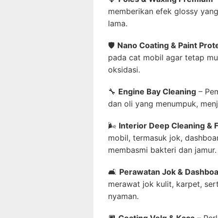
memberikan efek glossy yang
lama.
🛡
Nano Coating & Paint Prote
pada cat mobil agar tetap mul
oksidasi.
🔧
Engine Bay Cleaning
– Pem
dan oli yang menumpuk, menj
🌬
Interior Deep Cleaning & 
mobil, termasuk jok, dashboar
membasmi bakteri dan jamur.
🛋
Perawatan Jok & Dashbo
merawat jok kulit, karpet, ser
nyaman.
🔲
Coating Velg & Kaca
– Per