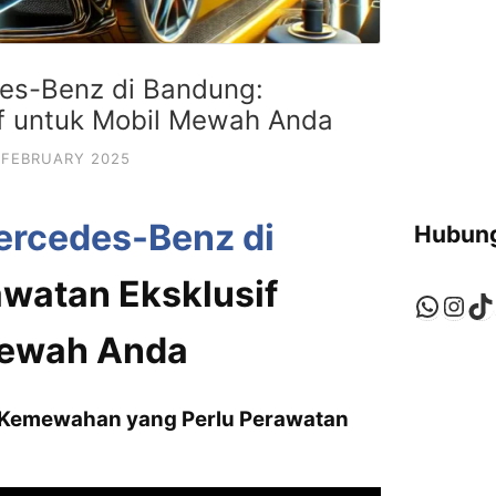
es-Benz di Bandung:
f untuk Mobil Mewah Anda
 FEBRUARY 2025
ercedes-Benz di
Hubung
awatan Eksklusif
Whats
Ins
Ti
Mewah Anda
 Kemewahan yang Perlu Perawatan