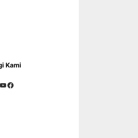
i Kami
App
tagram
kTok
YouTube
Facebook