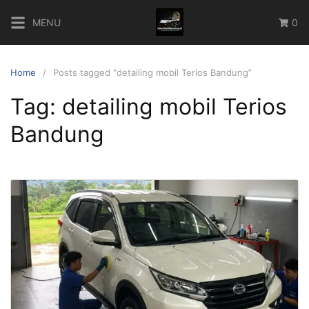
Skip
MENU
0
to
content
Home
Posts tagged “detailing mobil Terios Bandung”
Tag:
detailing mobil Terios
Bandung