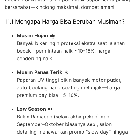
bersahabat—kinclong maksimal, dompet aman!
11.1 Mengapa Harga Bisa Berubah Musiman?
Musim Hujan
🌧️
Banyak biker ingin proteksi ekstra saat jalanan
becek—permintaan naik ~10–15%, harga
cenderung naik.
Musim Panas Terik
☀️
Paparan UV tinggi bikin banyak motor pudar,
auto booking nano coating melonjak—harga
premium day bisa +5–10%.
Low Season
💤
Bulan Ramadan (selain akhir pekan) dan
September–Oktober biasanya sepi, salon
detailing menawarkan promo “slow day” hingga