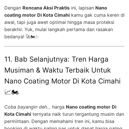
Dengan
Rencana Aksi Praktis
ini, lapisan
Nano
coating motor Di Kota Cimahi
kamu gak cuma keren di
awal, tapi juga awet optimal hingga masa proteksi
berakhir. Yuk, mulai langkah pertama dan rasakan
bedanya! 🚀🏍️✨
11. Bab Selanjutnya: Tren Harga
Musiman & Waktu Terbaik Untuk
Nano Coating Motor Di Kota Cimahi
📈🏍️
Coba bayangin deh…
harga
Nano coating motor Di
Kota Cimahi
ternyata naik turun tergantung musim dan
permintaan. Dengan memahami tren ini, kamu bisa
booking di waktu paling pas untuk dapat harga paling