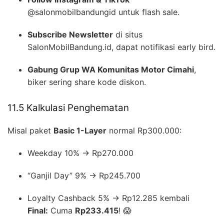
@salonmobilbandungid untuk flash sale.
Subscribe Newsletter
di situs
SalonMobilBandung.id, dapat notifikasi early bird.
Gabung Grup WA Komunitas Motor Cimahi
,
biker sering share kode diskon.
11.5 Kalkulasi Penghematan
Misal paket
Basic 1-Layer
normal Rp300.000:
Weekday 10% → Rp270.000
“Ganjil Day” 9% → Rp245.700
Loyalty Cashback 5% → Rp12.285 kembali
Final:
Cuma
Rp233.415
! 😱