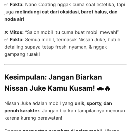
✅
Fakta:
Nano Coating nggak cuma soal estetika, tapi
juga
melindungi cat dari oksidasi, baret halus, dan
noda air!
❌
Mitos:
“Salon mobil itu cuma buat mobil mewah!”
✅
Fakta:
Semua mobil, termasuk Nissan Juke, butuh
detailing supaya tetap fresh, nyaman, & nggak
gampang rusak!
Kesimpulan: Jangan Biarkan
Nissan Juke Kamu Kusam! 🚗🔥
Nissan Juke adalah mobil yang
unik, sporty, dan
penuh karakter.
Jangan biarkan tampilannya menurun
karena kurang perawatan!
Dengan
perawatan premium di salon mobil
, Nissan