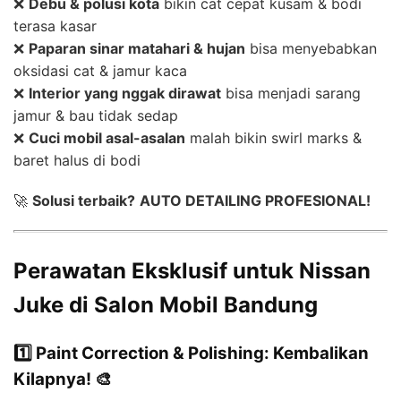
❌
Debu & polusi kota
bikin cat cepat kusam & bodi
terasa kasar
❌
Paparan sinar matahari & hujan
bisa menyebabkan
oksidasi cat & jamur kaca
❌
Interior yang nggak dirawat
bisa menjadi sarang
jamur & bau tidak sedap
❌
Cuci mobil asal-asalan
malah bikin swirl marks &
baret halus di bodi
🚀
Solusi terbaik?
AUTO DETAILING PROFESIONAL!
Perawatan Eksklusif untuk Nissan
Juke di Salon Mobil Bandung
1️⃣ Paint Correction & Polishing: Kembalikan
Kilapnya! 🎨