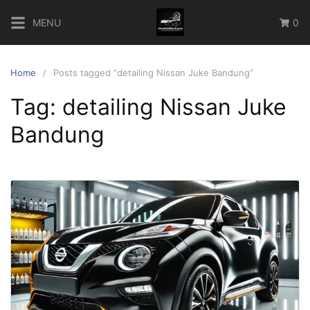
Skip
MENU
0
to
content
Home
Posts tagged “detailing Nissan Juke Bandung”
Tag:
detailing Nissan Juke
Bandung