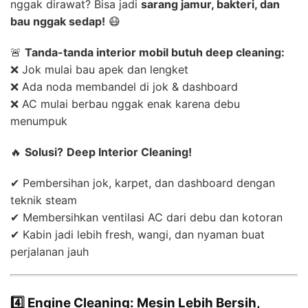
nggak dirawat? Bisa jadi
sarang jamur, bakteri, dan
bau nggak sedap!
😷
🚨
Tanda-tanda interior mobil butuh deep cleaning:
❌ Jok mulai bau apek dan lengket
❌ Ada noda membandel di jok & dashboard
❌ AC mulai berbau nggak enak karena debu
menumpuk
🔥
Solusi?
Deep Interior Cleaning!
✔ Pembersihan jok, karpet, dan dashboard dengan
teknik steam
✔ Membersihkan ventilasi AC dari debu dan kotoran
✔ Kabin jadi lebih fresh, wangi, dan nyaman buat
perjalanan jauh
4️⃣ Engine Cleaning: Mesin Lebih Bersih,