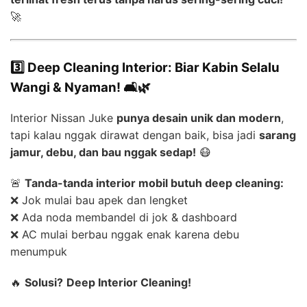
🚀
3️⃣ Deep Cleaning Interior: Biar Kabin Selalu
Wangi & Nyaman! 🛋️🌿
Interior Nissan Juke
punya desain unik dan modern
,
tapi kalau nggak dirawat dengan baik, bisa jadi
sarang
jamur, debu, dan bau nggak sedap!
😷
🚨
Tanda-tanda interior mobil butuh deep cleaning:
❌ Jok mulai bau apek dan lengket
❌ Ada noda membandel di jok & dashboard
❌ AC mulai berbau nggak enak karena debu
menumpuk
🔥
Solusi?
Deep Interior Cleaning!