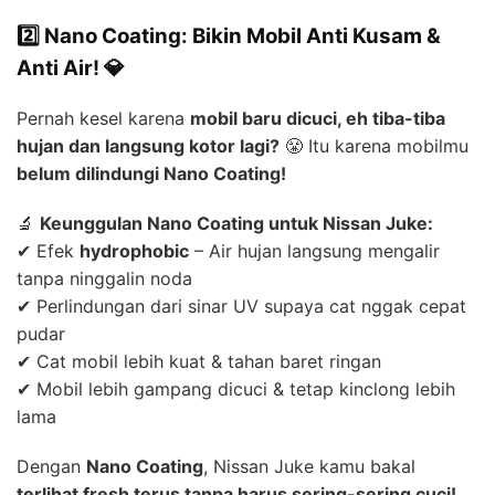
2️⃣ Nano Coating: Bikin Mobil Anti Kusam &
Anti Air! 💎
Pernah kesel karena
mobil baru dicuci, eh tiba-tiba
hujan dan langsung kotor lagi?
😤 Itu karena mobilmu
belum dilindungi Nano Coating!
🔬
Keunggulan Nano Coating untuk Nissan Juke:
✔ Efek
hydrophobic
– Air hujan langsung mengalir
tanpa ninggalin noda
✔ Perlindungan dari sinar UV supaya cat nggak cepat
pudar
✔ Cat mobil lebih kuat & tahan baret ringan
✔ Mobil lebih gampang dicuci & tetap kinclong lebih
lama
Dengan
Nano Coating
, Nissan Juke kamu bakal
terlihat fresh terus tanpa harus sering-sering cuci!