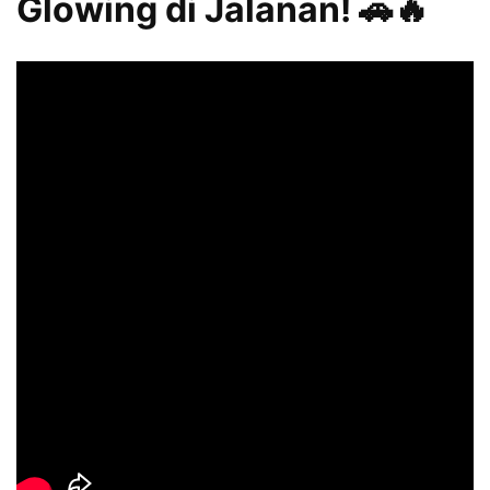
Glowing di Jalanan! 🚗🔥