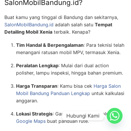
SalonMobilBandung.id?
Buat kamu yang tinggal di Bandung dan sekitarnya,
SalonMobilBandung.id
adalah salah satu
Tempat
Detailing Mobil Xenia
terbaik. Kenapa?
Tim Handal & Berpengalaman
: Para teknisi telah
menangani ratusan mobil MPV, termasuk Xenia.
Peralatan Lengkap
: Mulai dari dual action
polisher, lampu inspeksi, hingga bahan premium.
Harga Transparan
: Kamu bisa cek
Harga Salon
Mobil Bandung Panduan Lengkap
untuk kalkulasi
anggaran.
Lokasi Strategis
: Gampang dijangkau, plus ada
Hubungi Kami
Google Maps
buat panduan rute.