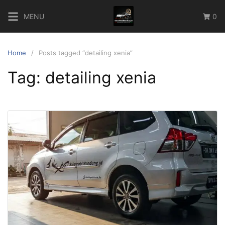
Skip
MENU
0
to
content
Home
Posts tagged “detailing xenia”
Tag:
detailing xenia