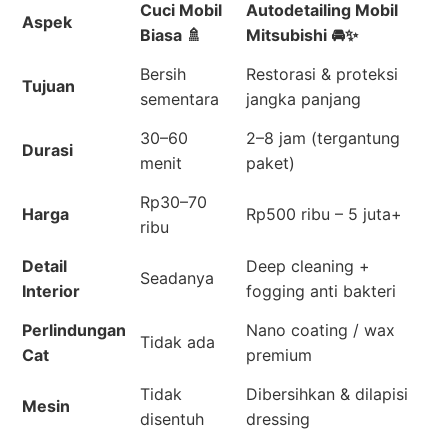
Cuci Mobil
Autodetailing Mobil
Aspek
Biasa 🚿
Mitsubishi 🚘✨
Bersih
Restorasi & proteksi
Tujuan
sementara
jangka panjang
30–60
2–8 jam (tergantung
Durasi
menit
paket)
Rp30–70
Harga
Rp500 ribu – 5 juta+
ribu
Detail
Deep cleaning +
Seadanya
Interior
fogging anti bakteri
Perlindungan
Nano coating / wax
Tidak ada
Cat
premium
Tidak
Dibersihkan & dilapisi
Mesin
disentuh
dressing