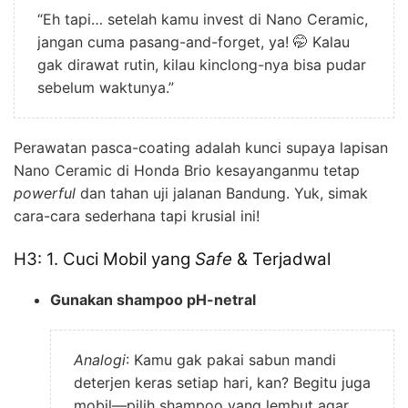
“Eh tapi… setelah kamu invest di Nano Ceramic,
jangan cuma pasang-and-forget, ya! 🤭 Kalau
gak dirawat rutin, kilau kinclong-nya bisa pudar
sebelum waktunya.”
Perawatan pasca-coating adalah kunci supaya lapisan
Nano Ceramic di Honda Brio kesayanganmu tetap
powerful
dan tahan uji jalanan Bandung. Yuk, simak
cara-cara sederhana tapi krusial ini!
H3: 1. Cuci Mobil yang
Safe
& Terjadwal
Gunakan shampoo pH-netral
Analogi
: Kamu gak pakai sabun mandi
deterjen keras setiap hari, kan? Begitu juga
mobil—pilih shampoo yang lembut agar