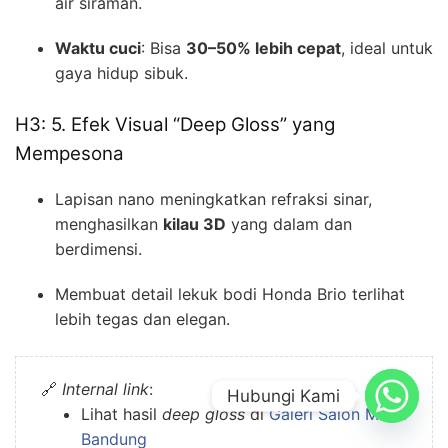
air siraman.
Waktu cuci
: Bisa
30–50% lebih cepat
, ideal untuk
gaya hidup sibuk.
H3: 5. Efek Visual “Deep Gloss” yang
Mempesona
Lapisan nano meningkatkan refraksi sinar,
menghasilkan
kilau 3D
yang dalam dan
berdimensi.
Membuat detail lekuk bodi Honda Brio terlihat
lebih tegas dan elegan.
🔗
Internal link
:
Hubungi Kami
Lihat hasil
deep gloss
di
Galeri Salon Mobil
Bandung