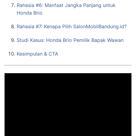
Rahasia #6: Manfaat Jangka Panjang untuk
Honda Brio
Rahasia #7: Kenapa Pilih SalonMobilBandung.id?
Studi Kasus: Honda Brio Pemilik Bapak Wawan
Kesimpulan & CTA