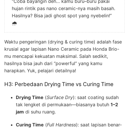
“Coba bayangin deh… kamu buru–buru pakai
hujan rintik pas nano ceramic-nya masih basah.
Hasilnya? Bisa jadi ghost spot yang nyebelin!”
🌧️
Waktu pengeringan (drying & curing time) adalah fase
krusial agar lapisan Nano Ceramic pada Honda Brio-
mu mencapai kekuatan maksimal. Salah sedikit,
hasilnya bisa jauh dari “powerful” yang kamu
harapkan. Yuk, pelajari detailnya!
H3: Perbedaan Drying Time vs Curing Time
Drying Time
(
Surface Dry
): saat coating sudah
tak lengket di permukaan—biasanya butuh
1–2
jam
di suhu ruang.
Curing Time
(
Full Hardness
): saat lapisan benar-