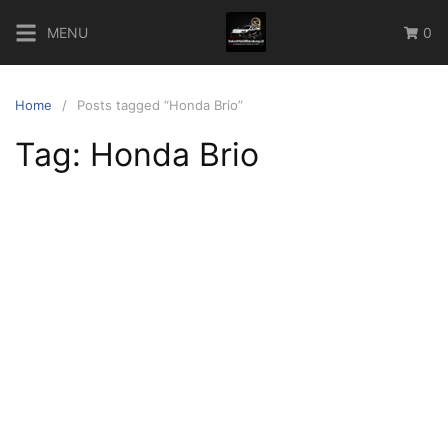
Skip
MENU
0
to
content
Home
Posts tagged “Honda Brio”
Tag:
Honda Brio