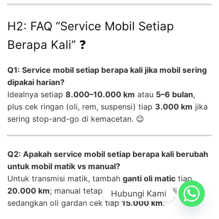
H2: FAQ “Service Mobil Setiap
Berapa Kali” ❓
Q1: Service mobil setiap berapa kali jika mobil sering
dipakai harian?
Idealnya setiap
8.000–10.000 km
atau
5–6 bulan
,
plus cek ringan (oli, rem, suspensi) tiap
3.000 km
jika
sering stop-and-go di kemacetan. 😉
Q2: Apakah service mobil setiap berapa kali berubah
untuk mobil matik vs manual?
Untuk transmisi matik, tambah
ganti oli matic
tiap
20.000 km
; manual tetap
8.000 km
untuk oli mesin,
Hubungi Kami
sedangkan oli gardan cek tiap
15.000 km
.