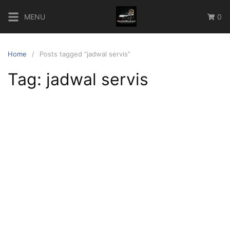
Skip
MENU
0
to
content
Home
Posts tagged “jadwal servis”
Tag:
jadwal servis