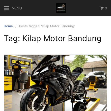
Skip
MENU
0
to
content
Home
Posts tagged “Kilap Motor Bandung”
Tag:
Kilap Motor Bandung