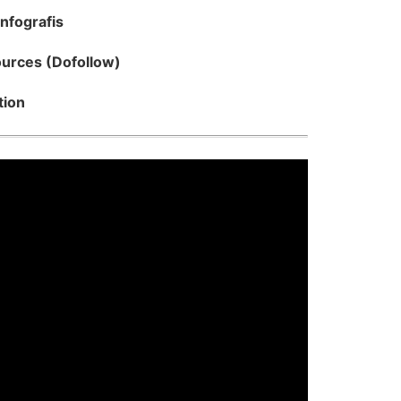
Infografis
ources (Dofollow)
tion