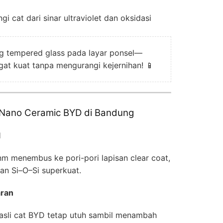
ngi cat dari sinar ultraviolet dan oksidasi
 tempered glass pada layar ponsel—
gat kuat tanpa mengurangi kejernihan! 📱
 Nano Ceramic BYD di Bandung
l
nm menembus ke pori-pori lapisan clear coat,
an Si–O–Si superkuat.
aran
asli cat BYD tetap utuh sambil menambah