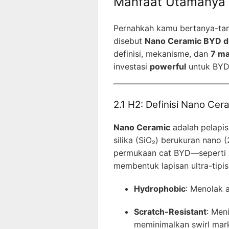
Manfaat Utamanya
Pernahkah kamu bertanya-tan
disebut
Nano Ceramic BYD d
definisi, mekanisme, dan
7 ma
investasi
powerful
untuk BYD
2.1 H2: Definisi Nano Ce
Nano Ceramic
adalah pelapis
silika (SiO₂) berukuran nano 
permukaan cat BYD—seperti At
membentuk lapisan ultra-tipis
Hydrophobic
: Menolak 
Scratch-Resistant
: Men
meminimalkan swirl mar