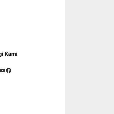
i Kami
App
tagram
kTok
YouTube
Facebook