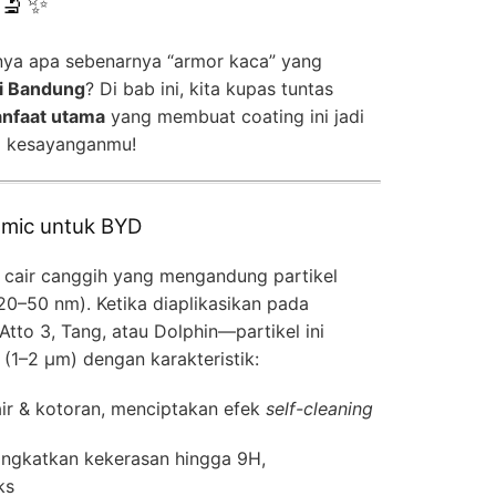
 🔬✨
ya apa sebenarnya “armor kaca” yang
i Bandung
? Di bab ini, kita kupas tuntas
nfaat utama
yang membuat coating ini jadi
 kesayanganmu!
ramic untuk BYD
 cair canggih yang mengandung partikel
(20–50 nm). Ketika diaplikasikan pada
to 3, Tang, atau Dolphin—partikel ini
 (1–2 µm) dengan karakteristik:
air & kotoran, menciptakan efek
self-cleaning
ingkatkan kekerasan hingga 9H,
ks