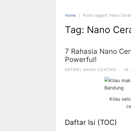
Home
Posts tagged “Nano Cera
Tag:
Nano Cer
7 Rahasia Nano Ce
Powerful!
ARTIKEL NANO COATING
·
16
Kilau sal
c
Daftar Isi (TOC)