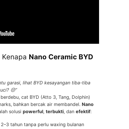
— Kenapa
Nano Ceramic BYD
tu garasi, lihat BYD kesayangan tiba-tiba
uci? 😔”
erdebu, cat BYD (Atto 3, Tang, Dolphin)
 marks, bahkan bercak air membandel.
Nano
lah solusi
powerful
,
terbukti
, dan
efektif
:
2–3 tahun tanpa perlu waxing bulanan