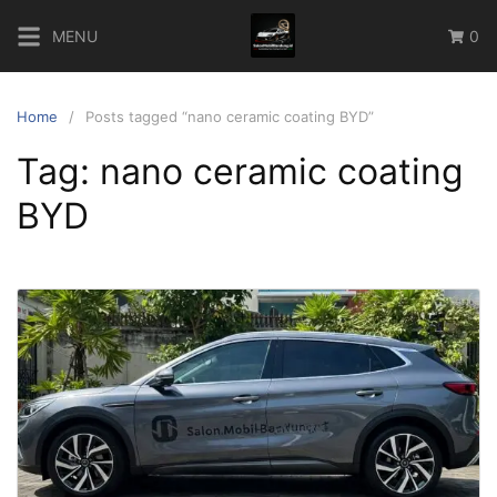
Skip
MENU
0
to
content
Home
Posts tagged “nano ceramic coating BYD”
Tag:
nano ceramic coating
BYD