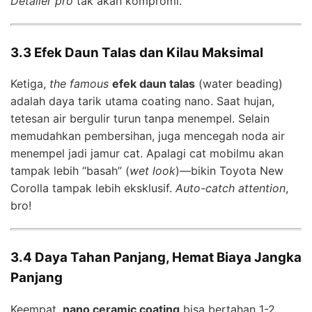
Detailer pro
tak akan kompromi.
3.3 Efek Daun Talas dan Kilau Maksimal
Ketiga,
the famous
efek daun talas
(water beading)
adalah daya tarik utama coating nano. Saat hujan,
tetesan air bergulir turun tanpa menempel. Selain
memudahkan pembersihan, juga mencegah noda air
menempel jadi jamur cat. Apalagi cat mobilmu akan
tampak lebih “basah” (
wet look
)—bikin Toyota New
Corolla tampak lebih eksklusif.
Auto-catch attention
,
bro!
3.4 Daya Tahan Panjang, Hemat Biaya Jangka
Panjang
Keempat,
nano ceramic coating
bisa bertahan 1-2