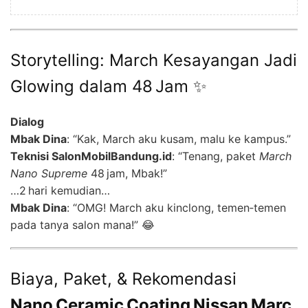
Storytelling: March Kesayangan Jadi
Glowing dalam 48 Jam ✨
Dialog
Mbak Dina
: “Kak, March aku kusam, malu ke kampus.”
Teknisi SalonMobilBandung.id
: “Tenang, paket
March
Nano Supreme
48 jam, Mbak!”
…2 hari kemudian…
Mbak Dina
: “OMG! March aku kinclong, temen‑temen
pada tanya salon mana!” 😂
Biaya, Paket, & Rekomendasi
Nano Ceramic Coating Nissan Marc