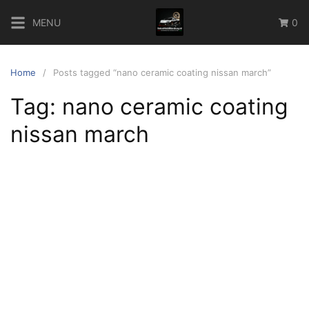
Skip
MENU
0
to
content
Home
Posts tagged “nano ceramic coating nissan march”
Tag:
nano ceramic coating
nissan march