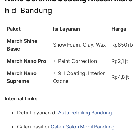
h
di Bandung
Paket
Isi Layanan
Harga
March Shine
Snow Foam, Clay, Wax
Rp850 rb
Basic
March Nano Pro
+ Paint Correction
Rp2,1 jt
March Nano
+ 9H Coating, Interior
Rp4,8 jt
Supreme
Ozone
Internal Links
Detail layanan di
AutoDetailing Bandung
Galeri hasil di
Galeri Salon Mobil Bandung