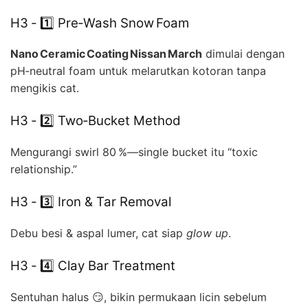
H3 ‑ 1️⃣ Pre‑Wash Snow Foam
Nano Ceramic Coating Nissan March
dimulai dengan
pH‑neutral foam untuk melarutkan kotoran tanpa
mengikis cat.
H3 ‑ 2️⃣ Two‑Bucket Method
Mengurangi swirl 80 %—single bucket itu “toxic
relationship.”
H3 ‑ 3️⃣ Iron & Tar Removal
Debu besi & aspal lumer, cat siap
glow up
.
H3 ‑ 4️⃣ Clay Bar Treatment
Sentuhan halus 😏, bikin permukaan licin sebelum