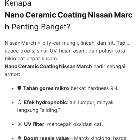
Kenapa
Nano Ceramic Coating Nissan Marc
h
Penting Banget?
Nissan March = city‑car mungil, lincah, dan irit. Tapi…
cuaca tropis, sinar UV, hujan asam, dan polusi kota
bikin cat cepat kusam.
Nano Ceramic Coating Nissan March
hadir sebagai
armor
:
🛡️
Tahan gores mikro
berkat hardness 9H.
💧
Efek hydrophobic
: air, lumpur, minyak
langsung “sliding.”
☀️
UV filter
: mencegah oksidasi cat.
🌟
Boost resale value
—March kinclong, harga