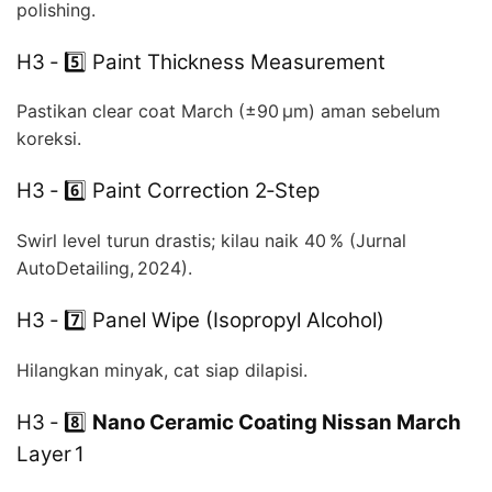
polishing.
H3 ‑ 5️⃣ Paint Thickness Measurement
Pastikan clear coat March (±90 µm) aman sebelum
koreksi.
H3 ‑ 6️⃣ Paint Correction 2‑Step
Swirl level turun drastis; kilau naik 40 % (Jurnal
AutoDetailing, 2024).
H3 ‑ 7️⃣ Panel Wipe (Isopropyl Alcohol)
Hilangkan minyak, cat siap dilapisi.
H3 ‑ 8️⃣
Nano Ceramic Coating Nissan March
Layer 1