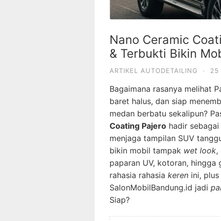
Nano Ceramic Coati
& Terbukti Bikin Mo
ARTIKEL AUTODETAILING
·
25
Bagaimana rasanya melihat P
baret halus, dan siap menemb
medan berbatu sekalipun? Pa
Coating Pajero
hadir sebaga
menjaga tampilan SUV tangg
bikin mobil tampak
wet look
,
paparan UV, kotoran, hingga 
rahasia rahasia
keren
ini, plu
SalonMobilBandung.id jadi
pa
Siap?