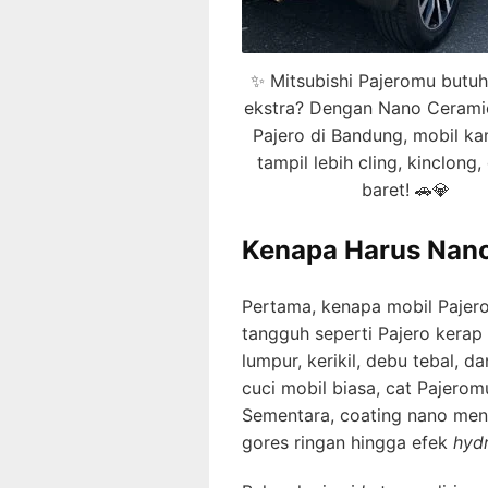
✨ Mitsubishi Pajeromu butuh
ekstra? Dengan Nano Cerami
Pajero di Bandung, mobil k
tampil lebih cling, kinclong,
baret! 🚗💎
Kenapa Harus Nano
Pertama, kenapa mobil Pajer
tangguh seperti Pajero kerap
lumpur, kerikil, debu tebal, 
cuci mobil biasa, cat Pajeromu
Sementara, coating nano mena
gores ringan hingga efek
hyd