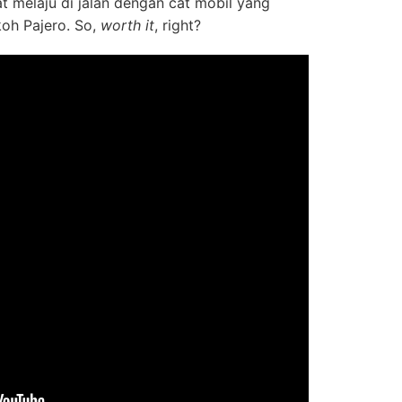
at melaju di jalan dengan cat mobil yang
koh Pajero. So,
worth it
, right?