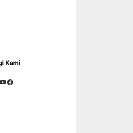
i Kami
App
tagram
kTok
YouTube
Facebook