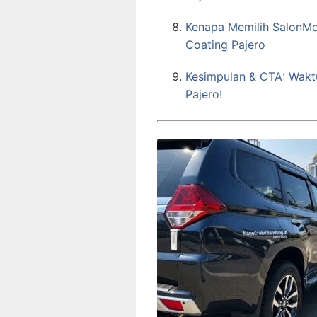
Kenapa Memilih SalonMo
Coating Pajero
Kesimpulan & CTA: Wak
Pajero!