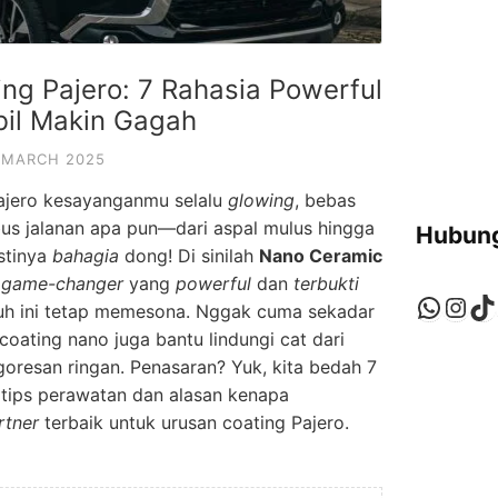
ng Pajero: 7 Rahasia Powerful
bil Makin Gagah
 MARCH 2025
ajero kesayanganmu selalu
glowing
, bebas
us jalanan apa pun—dari aspal mulus hingga
Hubung
stinya
bahagia
dong! Di sinilah
Nano Ceramic
i
game-changer
yang
powerful
dan
terbukti
Whats
Ins
Ti
uh ini tetap memesona. Nggak cuma sekadar
 coating nano juga bantu lindungi cat dari
goresan ringan. Penasaran? Yuk, kita bedah 7
s tips perawatan dan alasan kenapa
rtner
terbaik untuk urusan coating Pajero.