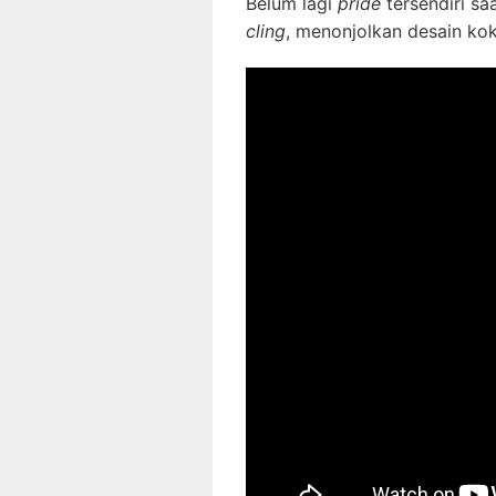
Belum lagi
pride
tersendiri sa
cling
, menonjolkan desain ko