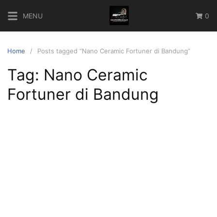
Skip
MENU
0
to
content
Home
Posts tagged “Nano Ceramic Fortuner di Bandung”
Tag:
Nano Ceramic
Fortuner di Bandung