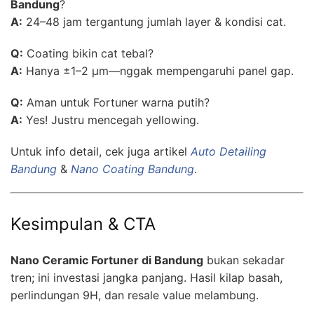
Bandung
?
A:
24–48 jam tergantung jumlah layer & kondisi cat.
Q:
Coating bikin cat tebal?
A:
Hanya ±1–2 µm—nggak mempengaruhi panel gap.
Q:
Aman untuk Fortuner warna putih?
A:
Yes! Justru mencegah yellowing.
Untuk info detail, cek juga artikel
Auto Detailing
Bandung
&
Nano Coating Bandung
.
Kesimpulan & CTA
Nano Ceramic Fortuner di Bandung
bukan sekadar
tren; ini investasi jangka panjang. Hasil kilap basah,
perlindungan 9H, dan resale value melambung.