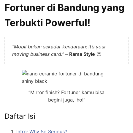
Fortuner di Bandung yang
Terbukti Powerful!
“Mobil bukan sekadar kendaraan; it’s your
moving business card.”
–
Rama Style
😉
“Mirror finish? Fortuner kamu bisa
begini juga, lho!”
Daftar Isi
Intro: Why So Serious?