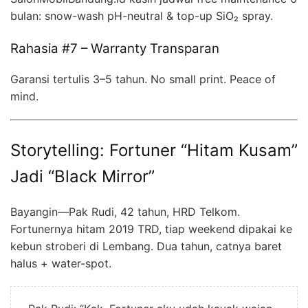
bulan: snow-wash pH-neutral & top-up SiO₂ spray.
Rahasia #7 – Warranty Transparan
Garansi tertulis 3–5 tahun. No small print. Peace of
mind.
Storytelling: Fortuner “Hitam Kusam”
Jadi “Black Mirror”
Bayangin—Pak Rudi, 42 tahun, HRD Telkom.
Fortunernya hitam 2019 TRD, tiap weekend dipakai ke
kebun stroberi di Lembang. Dua tahun, catnya baret
halus + water-spot.