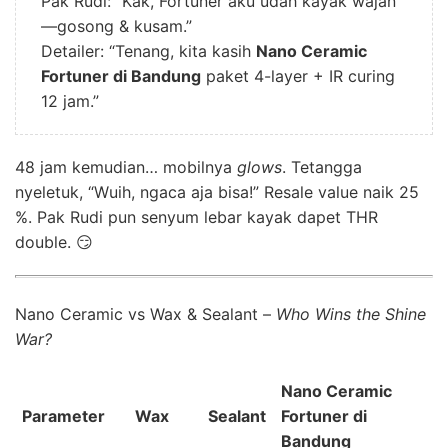
Pak Rudi: “Kak, Fortuner aku udah kayak wajan
—gosong & kusam.”
Detailer: “Tenang, kita kasih
Nano Ceramic
Fortuner di Bandung
paket 4-layer + IR curing
12 jam.”
48 jam kemudian… mobilnya
glows
. Tetangga
nyeletuk, “Wuih, ngaca aja bisa!” Resale value naik 25
%. Pak Rudi pun senyum lebar kayak dapet THR
double. 😏
Nano Ceramic vs Wax & Sealant –
Who Wins the Shine
War?
Nano Ceramic
Parameter
Wax
Sealant
Fortuner di
Bandung