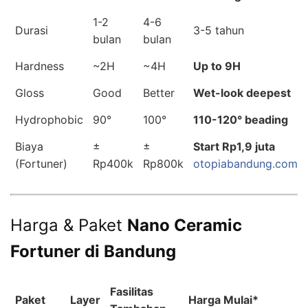
1-2
4-6
Durasi
3-5 tahun
bulan
bulan
Hardness
~2H
~4H
Up to 9H
Gloss
Good
Better
Wet-look deepest
Hydrophobic
90°
100°
110-120° beading
Biaya
±
±
Start Rp1,9 juta
(Fortuner)
Rp400k
Rp800k
otopiabandung.com
Harga & Paket
Nano Ceramic
Fortuner di Bandung
Fasilitas
Paket
Layer
Harga Mulai*