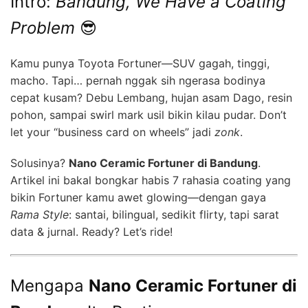
Intro:
Bandung, We Have a Coating
Problem
😎
Kamu punya Toyota Fortuner—SUV gagah, tinggi,
macho. Tapi… pernah nggak sih ngerasa bodinya
cepat kusam? Debu Lembang, hujan asam Dago, resin
pohon, sampai swirl mark usil bikin kilau pudar. Don’t
let your “business card on wheels” jadi
zonk
.
Solusinya?
Nano Ceramic Fortuner di Bandung
.
Artikel ini bakal bongkar habis 7 rahasia coating yang
bikin Fortuner kamu awet glowing—dengan gaya
Rama Style
: santai, bilingual, sedikit flirty, tapi sarat
data & jurnal. Ready? Let’s ride!
Mengapa
Nano Ceramic Fortuner di