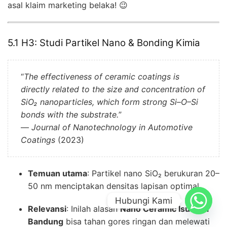
asal klaim marketing belaka! 😉
5.1 H3: Studi Partikel Nano & Bonding Kimia
“
The effectiveness of ceramic coatings is
directly related to the size and concentration of
SiO₂ nanoparticles, which form strong Si–O–Si
bonds with the substrate.
”
—
Journal of Nanotechnology in Automotive
Coatings
(2023)
Temuan utama
: Partikel nano SiO₂ berukuran 20–
50 nm menciptakan densitas lapisan optimal.
Hubungi Kami
Relevansi
: Inilah alasan
Nano Ceramic Isuzu di
Bandung
bisa tahan gores ringan dan melewati