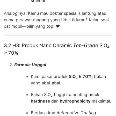
standar!
Analoginya:
Kamu mau dokter spesialis jantung atau
cuma perawat magang yang tidur-tiduran? Kalau soal
cat mobil—pilih yang top! ❤️
3.2 H3: Produk Nano Ceramic
Top-Grade
SiO₂
≥ 70%
Formula Unggul
Kami pakai produk
SiO₂ ≥ 70%
; bukan
yang abal-abal.
Bahan SiO₂ tinggi itu penting untuk
hardness
dan
hydrophobicity
maksimal.
Berdasarkan
Automotive Coating