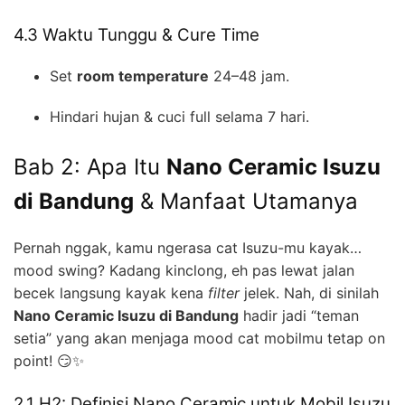
4.3 Waktu Tunggu & Cure Time
Set
room temperature
24–48 jam.
Hindari hujan & cuci full selama 7 hari.
Bab 2: Apa Itu
Nano Ceramic Isuzu
di Bandung
& Manfaat Utamanya
Pernah nggak, kamu ngerasa cat Isuzu-mu kayak…
mood swing? Kadang kinclong, eh pas lewat jalan
becek langsung kayak kena
filter
jelek. Nah, di sinilah
Nano Ceramic Isuzu di Bandung
hadir jadi “teman
setia” yang akan menjaga mood cat mobilmu tetap on
point! 😏✨
2.1 H2: Definisi Nano Ceramic untuk Mobil Isuzu