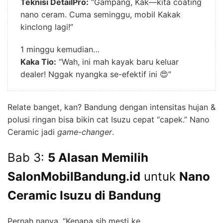
Teknisi DetailPro:
“Gampang, Kak—kita coating
nano ceram. Cuma seminggu, mobil Kakak
kinclong lagi!”
1 minggu kemudian…
Kaka Tio:
“Wah, ini mah kayak baru keluar
dealer! Nggak nyangka se-efektif ini 😍”
Relate banget, kan? Bandung dengan intensitas hujan &
polusi ringan bisa bikin cat Isuzu cepat “capek.” Nano
Ceramic jadi
game-changer
.
Bab 3:
5 Alasan Memilih
SalonMobilBandung.id
untuk
Nano
Ceramic Isuzu di Bandung
Pernah nanya, “Kenapa sih mesti ke