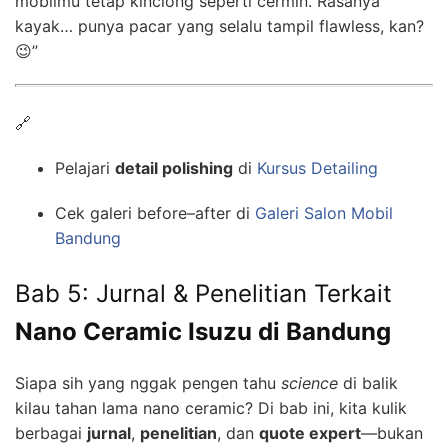
mobilmu tetap kinclong seperti cermin. Rasanya
kayak… punya pacar yang selalu tampil flawless, kan?
😉”
🔗
Pelajari
detail polishing
di
Kursus Detailing
Cek galeri before–after di
Galeri Salon Mobil
Bandung
Bab 5: Jurnal & Penelitian Terkait
Nano Ceramic Isuzu di Bandung
Siapa sih yang nggak pengen tahu
science
di balik
kilau tahan lama nano ceramic? Di bab ini, kita kulik
berbagai
jurnal
,
penelitian
, dan
quote expert
—bukan