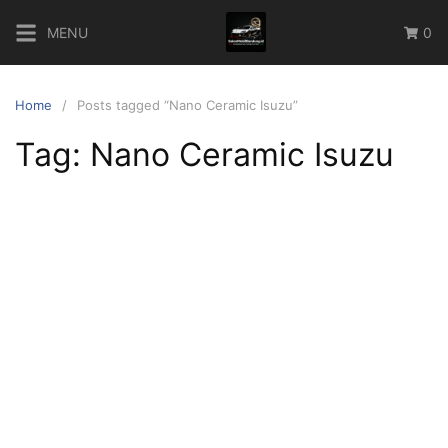
Skip
MENU
0
to
content
Home
Posts tagged “Nano Ceramic Isuzu”
Tag:
Nano Ceramic Isuzu