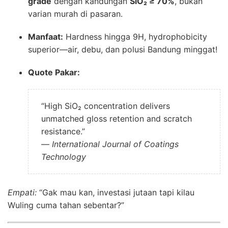
grade
dengan kandungan
SiO₂ ≥ 70%
, bukan
varian murah di pasaran.
Manfaat:
Hardness hingga 9H, hydrophobicity
superior—air, debu, dan polusi Bandung minggat!
Quote Pakar:
“High SiO₂ concentration delivers
unmatched gloss retention and scratch
resistance.”
—
International Journal of Coatings
Technology
Empati:
“Gak mau kan, investasi jutaan tapi kilau
Wuling cuma tahan sebentar?”