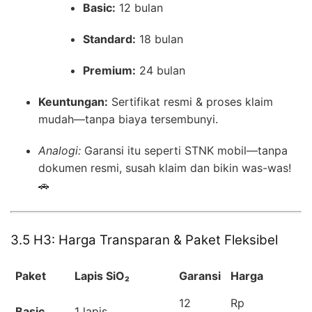
Basic:
12 bulan
Standard:
18 bulan
Premium:
24 bulan
Keuntungan:
Sertifikat resmi & proses klaim
mudah—tanpa biaya tersembunyi.
Analogi:
Garansi itu seperti STNK mobil—tanpa
dokumen resmi, susah klaim dan bikin was-was!
🚗
3.5 H3: Harga Transparan & Paket Fleksibel
Paket
Lapis SiO₂
Garansi
Harga
12
Rp
Basic
1 lapis