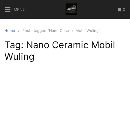
Skip
MENU
0
to
content
Home
Posts tagged “Nano Ceramic Mobil Wuling”
Tag:
Nano Ceramic Mobil
Wuling