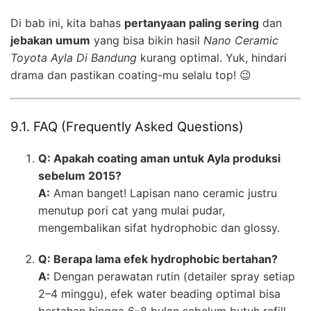
Di bab ini, kita bahas
pertanyaan paling sering
dan
jebakan umum
yang bisa bikin hasil
Nano Ceramic
Toyota Ayla Di Bandung
kurang optimal. Yuk, hindari
drama dan pastikan coating-mu selalu top! 😉
9.1. FAQ (Frequently Asked Questions)
Q: Apakah coating aman untuk Ayla produksi
sebelum 2015?
A:
Aman banget! Lapisan nano ceramic justru
menutup pori cat yang mulai pudar,
mengembalikan sifat hydrophobic dan glossy.
Q: Berapa lama efek hydrophobic bertahan?
A:
Dengan perawatan rutin (detailer spray setiap
2–4 minggu), efek water beading optimal bisa
bertahan hingga 6–8 bulan sebelum butuh refill