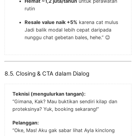
Hemat ~1,2 juta/tahun
untuk perawatan
rutin
Resale value naik +5%
karena cat mulus
Jadi balik modal lebih cepat daripada
nunggu chat gebetan bales, hehe.” 😉
8.5. Closing & CTA dalam Dialog
Teknisi (mengulurkan tangan):
“Gimana, Kak? Mau buktikan sendiri kilap dan
proteksinya? Yuk, booking sekarang!”
Pelanggan:
“Oke, Mas! Aku gak sabar lihat Ayla kinclong