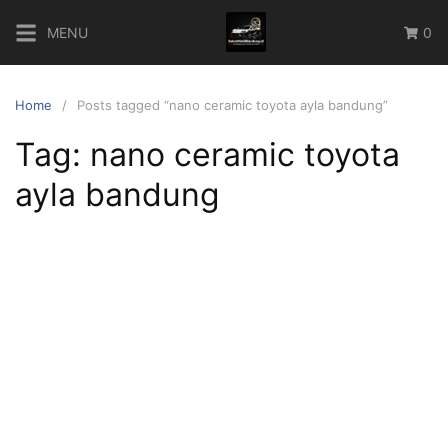
Skip
MENU
0
to
content
Home
Posts tagged “nano ceramic toyota ayla bandung”
Tag:
nano ceramic toyota
ayla bandung