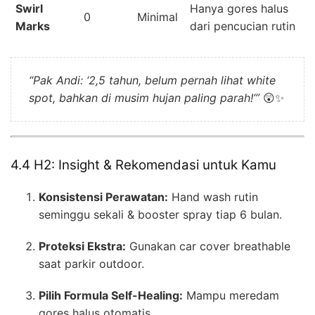
Swirl
Hanya gores halus
0
Minimal
Marks
dari pencucian rutin
“Pak Andi: ‘2,5 tahun, belum pernah lihat white
spot, bahkan di musim hujan paling parah!’”
😲✨
4.4 H2: Insight & Rekomendasi untuk Kamu
Konsistensi Perawatan:
Hand wash rutin
seminggu sekali & booster spray tiap 6 bulan.
Proteksi Ekstra:
Gunakan car cover breathable
saat parkir outdoor.
Pilih Formula Self-Healing:
Mampu meredam
gores halus otomatis.