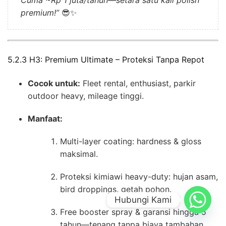
Cuma ~Rp 1 juta/tahun—setara satu kali polish
premium!”
😎✨
5.2.3 H3: Premium Ultimate – Proteksi Tanpa Repot
Cocok untuk:
Fleet rental, enthusiast, parkir
outdoor heavy, mileage tinggi.
Manfaat:
Multi-layer coating: hardness & gloss
maksimal.
Proteksi kimiawi heavy-duty: hujan asam,
bird droppings, getah pohon.
Hubungi Kami
Free booster spray & garansi hingga 5
tahun—tenang tanpa biaya tambahan.