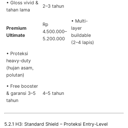
• Gloss vivid &
2–3 tahun
tahan lama
• Multi-
Rp
Premium
layer
4.500.000–
Ultimate
buildable
5.200.000
(2–4 lapis)
• Proteksi
heavy-duty
(hujan asam,
polutan)
• Free booster
& garansi 3–5
4–5 tahun
tahun
5.2.1 H3: Standard Shield – Proteksi Entry-Level