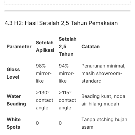
4.3 H2: Hasil Setelah 2,5 Tahun Pemakaian
Setelah
Setelah
Parameter
2,5
Catatan
Aplikasi
Tahun
98%
94%
Penurunan minimal,
Gloss
mirror-
mirror-
masih showroom-
Level
like
like
standard
>130°
>115°
Water
Beading kuat, noda
contact
contact
Beading
air hilang mudah
angle
angle
White
Tanpa etching hujan
0
0
Spots
asam