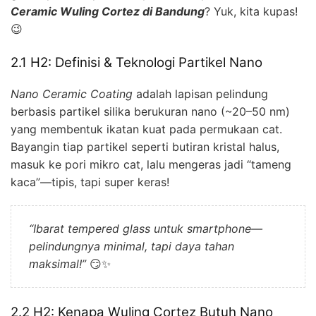
Ceramic Wuling Cortez di Bandung
? Yuk, kita kupas!
😉
2.1 H2: Definisi & Teknologi Partikel Nano
Nano Ceramic Coating
adalah lapisan pelindung
berbasis partikel silika berukuran nano (~20–50 nm)
yang membentuk ikatan kuat pada permukaan cat.
Bayangin tiap partikel seperti butiran kristal halus,
masuk ke pori mikro cat, lalu mengeras jadi “tameng
kaca”—tipis, tapi super keras!
“Ibarat tempered glass untuk smartphone—
pelindungnya minimal, tapi daya tahan
maksimal!”
😏✨
2.2 H2: Kenapa Wuling Cortez Butuh Nano