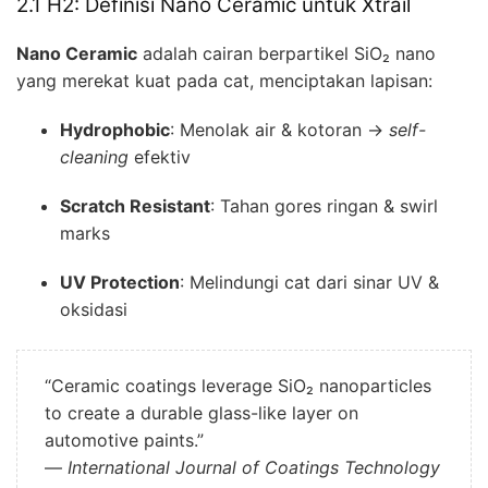
2.1 H2: Definisi Nano Ceramic untuk Xtrail
Nano Ceramic
adalah cairan berpartikel SiO₂ nano
yang merekat kuat pada cat, menciptakan lapisan:
Hydrophobic
: Menolak air & kotoran →
self-
cleaning
efektiv
Scratch Resistant
: Tahan gores ringan & swirl
marks
UV Protection
: Melindungi cat dari sinar UV &
oksidasi
“Ceramic coatings leverage SiO₂ nanoparticles
to create a durable glass-like layer on
automotive paints.”
—
International Journal of Coatings Technology