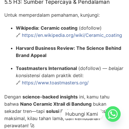
5.5 H3: Sumber Tepercaya & Pendalaman
Untuk memperdalam pemahaman, kunjungi:
Wikipedia: Ceramic coating
(dofollow)
🔗
https://en.wikipedia.org/wiki/Ceramic_coating
Harvard Business Review: The Science Behind
Brand Appeal
Toastmasters International
(dofollow) —
belajar
konsistensi
dalam praktik detil:
🔗
https://www.toastmasters.org/
Dengan
science-backed insights
ini, kamu tahu
bahwa
Nano Ceramic Xtrail di Bandung
bukan
sekadar tren—tapi
solusi ilmiah
untuk proteksi
Hubungi Kami
maksimal, kilau tahan lama, dan kemudahan
perawatan! 🚀