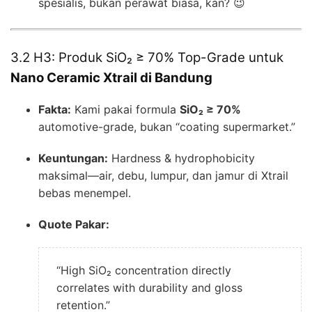
spesialis, bukan perawat biasa, kan? 😉
3.2 H3: Produk SiO₂ ≥ 70% Top-Grade untuk
Nano Ceramic Xtrail di Bandung
Fakta:
Kami pakai formula
SiO₂ ≥ 70%
automotive-grade, bukan “coating supermarket.”
Keuntungan:
Hardness & hydrophobicity
maksimal—air, debu, lumpur, dan jamur di Xtrail
bebas menempel.
Quote Pakar:
“High SiO₂ concentration directly
correlates with durability and gloss
retention.”