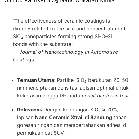
5.1 H3: Partikel SiO₂ Nano & Ikatan Kimia
“The effectiveness of ceramic coatings is
directly related to the size and concentration of
SiO₂ nanoparticles forming strong Si–O–Si
bonds with the substrate.”
—
Journal of Nanotechnology in Automotive
Coatings
Temuan Utama
: Partikel SiO₂ berukuran 20–50
nm menciptakan densitas lapisan optimal untuk
kekerasan hingga 9H pada
pencil hardness test
.
Relevansi
: Dengan kandungan SiO₂ ≥ 70%,
lapisan
Nano Ceramic Xtrail di Bandung
tahan
goresan ringan dan mempertahankan adhesi di
permukaan cat SUV.