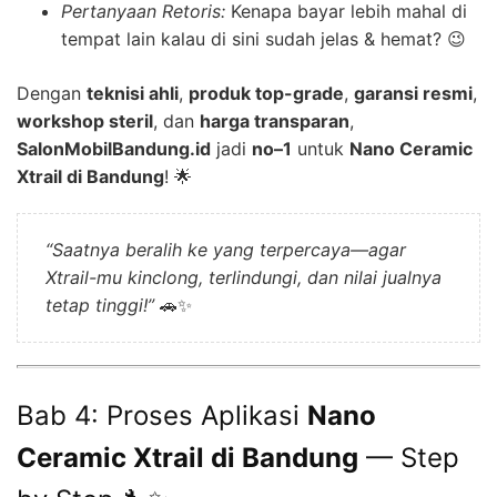
Pertanyaan Retoris:
Kenapa bayar lebih mahal di
tempat lain kalau di sini sudah jelas & hemat? 😉
Dengan
teknisi ahli
,
produk top-grade
,
garansi resmi
,
workshop steril
, dan
harga transparan
,
SalonMobilBandung.id
jadi
no–1
untuk
Nano Ceramic
Xtrail di Bandung
! 🌟
“Saatnya beralih ke yang terpercaya—agar
Xtrail-mu kinclong, terlindungi, dan nilai jualnya
tetap tinggi!”
🚗✨
Bab 4: Proses Aplikasi
Nano
Ceramic Xtrail di Bandung
— Step