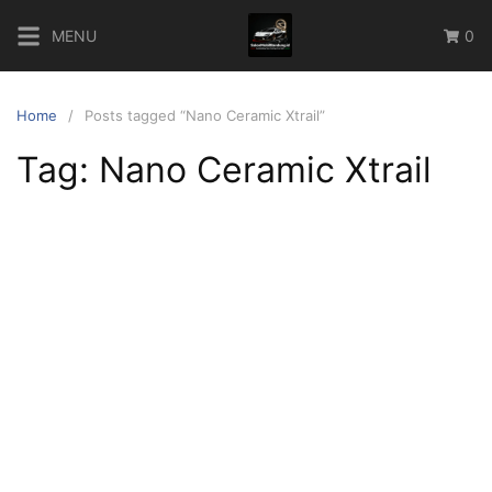
Skip
MENU
0
to
content
Home
Posts tagged “Nano Ceramic Xtrail”
Tag:
Nano Ceramic Xtrail