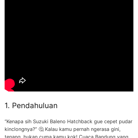
1. Pendahuluan
“Kenapa sih Suzuki Baleno Hatchback gue cepet pudar
kinclongnya?” 🤔 Kalau kamu pernah ngerasa gini,
tenang, bukan cuma kamu kok! Cuaca Bandung yang