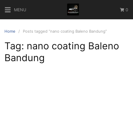
Skip
MENU
0
to
content
Home
Posts tagged “nano coating Baleno Bandung”
Tag:
nano coating Baleno
Bandung