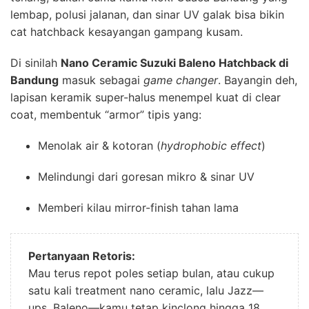
lembap, polusi jalanan, dan sinar UV galak bisa bikin
cat hatchback kesayangan gampang kusam.
Di sinilah
Nano Ceramic Suzuki Baleno Hatchback di
Bandung
masuk sebagai
game changer
. Bayangin deh,
lapisan keramik super-halus menempel kuat di clear
coat, membentuk “armor” tipis yang:
Menolak air & kotoran (
hydrophobic effect
)
Melindungi dari goresan mikro & sinar UV
Memberi kilau mirror-finish tahan lama
Pertanyaan Retoris:
Mau terus repot poles setiap bulan, atau cukup
satu kali treatment nano ceramic, lalu Jazz—
ups, Baleno—kamu tetap kinclong hingga 18