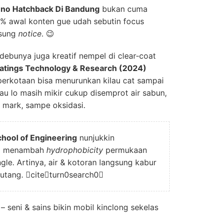
leno Hatchback Di Bandung
bukan cuma
0% awal konten gue udah sebutin focus
gsung
notice
. 😉
 debunya juga kreatif nempel di clear‑coat
oatings Technology & Research (2024)
perkotaan bisa menurunkan kilau cat sampai
au lo masih mikir cukup disemprot air sabun,
rl mark, sampe oksidasi.
hool of Engineering
nunjukkin
sa menambah
hydrophobicity
permukaan
gle. Artinya, air & kotoran langsung kabur
 utang. citeturn0search0
– seni & sains bikin mobil kinclong sekelas