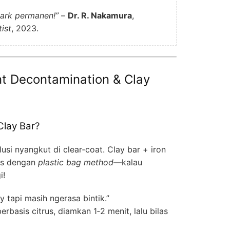
mark permanen!”
–
Dr. R. Nakamura
,
ist
, 2023.
nt Decontamination & Clay
Clay Bar?
usi nyangkut di clear‑coat. Clay bar + iron
Tes dengan
plastic bag method
—kalau
i!
 tapi masih ngerasa bintik.”
erbasis citrus, diamkan 1‑2 menit, lalu bilas