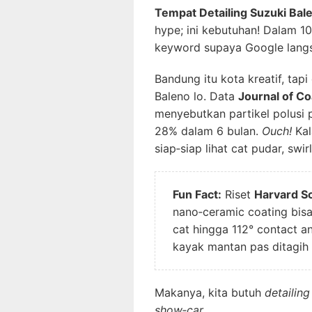
Tempat Detailing Suzuki Ba
hype; ini kebutuhan! Dalam 1
keyword supaya Google lan
Bandung itu kota kreatif, tapi
Baleno lo. Data
Journal of C
menyebutkan partikel polusi 
28% dalam 6 bulan.
Ouch!
Kal
siap‑siap lihat cat pudar, swi
Fun Fact:
Riset
Harvard Sc
nano‑ceramic coating bi
cat hingga 112° contact an
kayak mantan pas ditagih
Makanya, kita butuh
detailing
show‑car
.