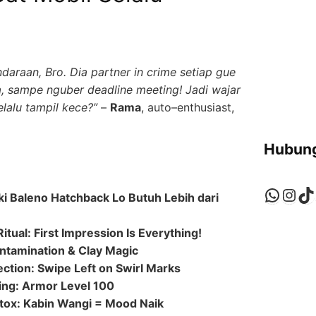
araan, Bro. Dia partner in crime setiap gue
a, sampe nguber deadline meeting! Jadi wajar
lalu tampil kece?”
–
Rama
, auto–enthusiast,
Hubung
Whats
Ins
Ti
 Baleno Hatchback Lo Butuh Lebih dari
tual: First Impression Is Everything!
ontamination & Clay Magic
ection: Swipe Left on Swirl Marks
ing: Armor Level 100
etox: Kabin Wangi = Mood Naik