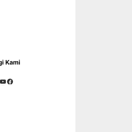
i Kami
App
tagram
kTok
YouTube
Facebook