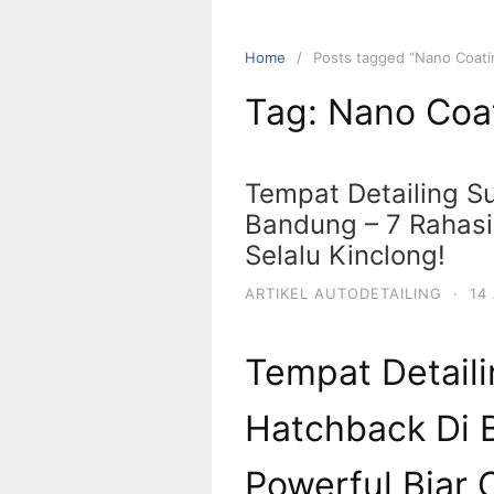
Home
Posts tagged “Nano Coati
Tag:
Nano Coa
Tempat Detailing S
Bandung – 7 Rahasi
Selalu Kinclong!
ARTIKEL AUTODETAILING
·
14
Tempat Detaili
Hatchback Di 
Powerful Biar 