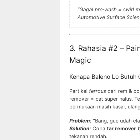
“Gagal pre‑wash = swirl 
Automotive Surface Scient
3. Rahasia #2 – Pai
Magic
Kenapa Baleno Lo Butuh 
Partikel
ferrous
dari rem & pol
remover = cat super halus. 
permukaan masih kasar, ulang
Problem:
“Bang, gue udah clay
Solution:
Coba
tar remover
b
tekanan rendah.