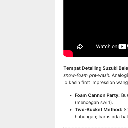
Tempat Detailing Suzuki Ba
snow‑foam pre‑wash
. Analog
lo kasih first impression wangi
Foam Cannon Party:
Bus
(mencegah swirl).
Two‑Bucket Method:
Sa
hubungan; harus ada ba