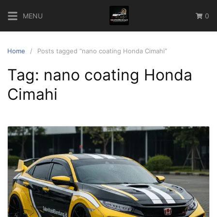
Skip
MENU
0
to
content
Home
Posts tagged “nano coating Honda Cimahi”
Tag:
nano coating Honda
Cimahi