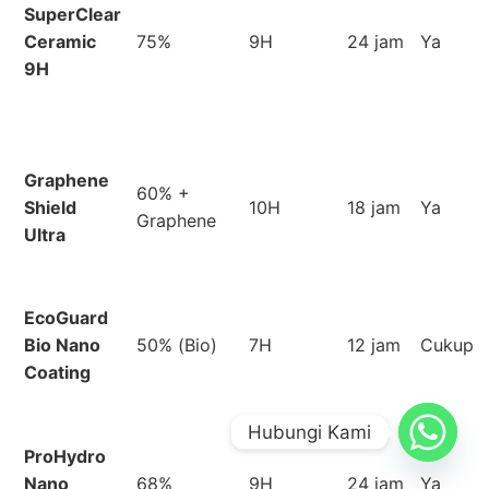
SuperClear
Ceramic
75%
9H
24 jam
Ya
9H
Graphene
60% +
Shield
10H
18 jam
Ya
Graphene
Ultra
EcoGuard
Bio Nano
50% (Bio)
7H
12 jam
Cukup
Coating
Hubungi Kami
ProHydro
Nano
68%
9H
24 jam
Ya