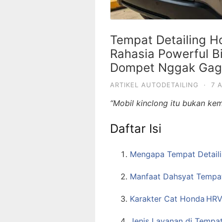
Tempat Detailing H
Rahasia Powerful B
Dompet Nggak Gag
ARTIKEL AUTODETAILING
·
7 
“Mobil kinclong itu bukan kem
Daftar Isi
Mengapa Tempat Detaili
Manfaat Dahsyat Tempat
Karakter Cat Honda HRV
Jenis Layanan di Tempa