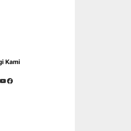
i Kami
App
tagram
kTok
YouTube
Facebook