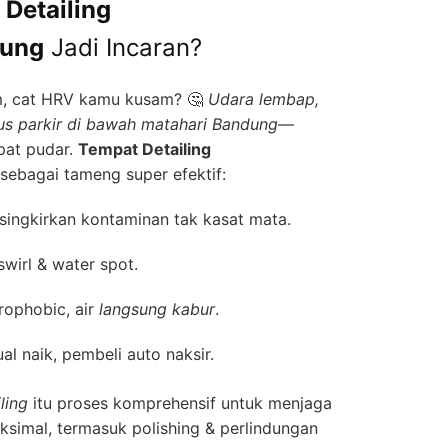
Detailing
dung
Jadi Incaran?
m, cat HRV kamu kusam? 🤔
Udara lembap,
lus parkir di bawah matahari Bandung
—
pat pudar.
Tempat Detailing
sebagai tameng super efektif:
singkirkan kontaminan tak kasat mata.
wirl & water spot.
rophobic, air
langsung kabur
.
al naik, pembeli auto naksir.
ling
itu proses komprehensif untuk menjaga
simal, termasuk polishing & perlindungan