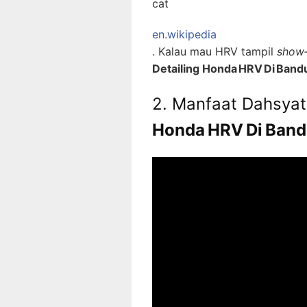
cat
en.wikipedia
. Kalau mau HRV tampil
show‑
Detailing Honda HRV Di Band
2. Manfaat Dahsya
Honda HRV Di Ban