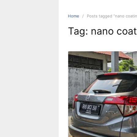
Home
Posts tagged “nano coati
Tag:
nano coa