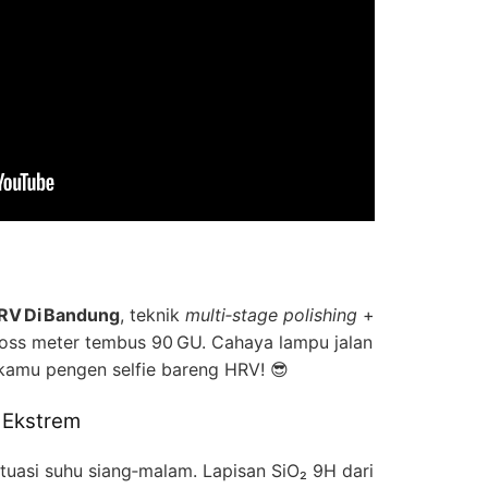
RV Di Bandung
, teknik
multi‑stage polishing
+
loss meter tembus 90 GU. Cahaya lampu jalan
amu pengen selfie bareng HRV! 😎
 Ekstrem
tuasi suhu siang‑malam. Lapisan SiO₂ 9H dari