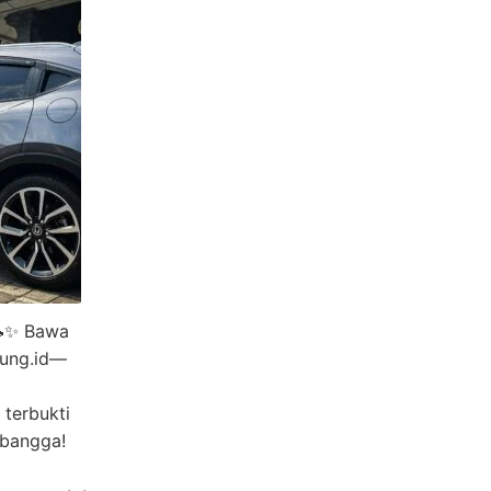
🚗✨ Bawa
ung.id—
terbukti
 bangga!