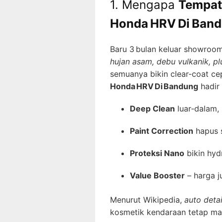
1. Mengapa
Tempat 
Honda HRV Di Ban
Baru 3 bulan keluar showroo
hujan asam, debu vulkanik, p
semuanya bikin clear‑coat ce
Honda HRV Di Bandung
hadir 
Deep Clean
luar‑dalam, 
Paint Correction
hapus s
Proteksi Nano
bikin hyd
Value Booster
– harga ju
Menurut Wikipedia,
auto detai
kosmetik kendaraan tetap mak