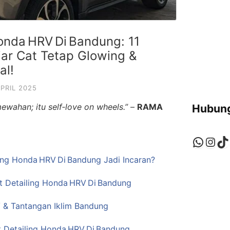
onda HRV Di Bandung: 11
iar Cat Tetap Glowing &
al!
APRIL 2025
ewahan; itu self‑love on wheels.”
–
RAMA
Hubung
Whats
Ins
Ti
ng Honda HRV Di Bandung Jadi Incaran?
 Detailing Honda HRV Di Bandung
 & Tantangan Iklim Bandung
t Detailing Honda HRV Di Bandung